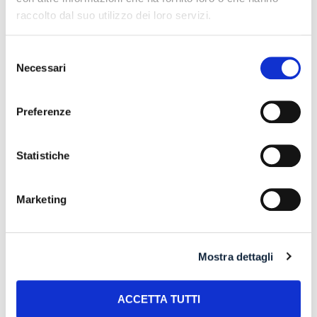
POSSIBILE ACCESSO ALLA PROCEDURA DI
raccolto dal suo utilizzo dei loro servizi.
RISTRUTTURAZIONE DEI DEBITI DEL CONSUMATORE
ANCHE PER L’IMPRENDITORE CESSATO CHE INTENDA
RISTRUTTURARE DEBITI DERIVANTI DALLA
Selezione
PRECEDENTE ATTIVITA’
Necessari
del
consenso
RISARCIMENTO DANNI – CONDOTTA INADEMPIENTE DEI
SANITARI – Gestione della gravidanza ed omessa diagnosi
Preferenze
della sindrome di Down
IL PAGAMENTO DEL MUTUO DELLA CASA FAMILIARE
Statistiche
TRA OBBLIGAZIONE NATURALE E ARRICCHIMENTO
SENZA CAUSA: LA CASSAZIONE RIBADISCE IL CRITERIO
DELLA PROPORZIONALITÀ
Marketing
L’ABUSIVA CONCESSIONE DEL CREDITO
Mostra dettagli
Recent Comments
ACCETTA TUTTI