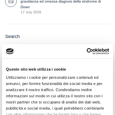
gravidanza ed omessa diagnosi della sindrome di
Down
17 July 2026
Search
Questo sito web utilizza i cookie
Utilizziamo i cookie per personalizzare contenuti ed
Recent Posts
annunci, per fornire funzionalità dei social media e per
analizzare il nostro traffico. Condividiamo inoltre
IL DDL S.1595: NUOVE REGOLE SULLA CHIUSURA DEI
informazioni sul modo in cui utilizza il nostro sito con i
CONTI CORRENTI E SULL’EVENTUALE RIFIUTO DI
nostri partner che si occupano di analisi dei dati web,
APERTURA DI NUOVI RAPPORTI BANCARI
pubblicità e social media, i quali potrebbero combinarle
con altre informazioni che ha fornito loro o che hanno