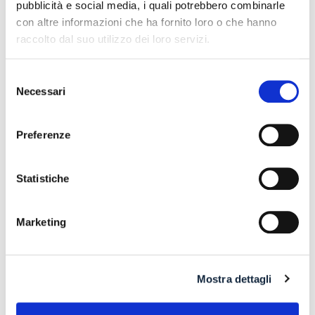
pubblicità e social media, i quali potrebbero combinarle
CONTI CORRENTI E SULL’EVENTUALE RIFIUTO DI
con altre informazioni che ha fornito loro o che hanno
APERTURA DI NUOVI RAPPORTI BANCARI
raccolto dal suo utilizzo dei loro servizi.
POSSIBILE ACCESSO ALLA PROCEDURA DI
RISTRUTTURAZIONE DEI DEBITI DEL CONSUMATORE
Selezione
ANCHE PER L’IMPRENDITORE CESSATO CHE INTENDA
Necessari
del
RISTRUTTURARE DEBITI DERIVANTI DALLA
consenso
PRECEDENTE ATTIVITA’
Preferenze
RISARCIMENTO DANNI – CONDOTTA INADEMPIENTE DEI
SANITARI – Gestione della gravidanza ed omessa diagnosi
della sindrome di Down
Statistiche
IL PAGAMENTO DEL MUTUO DELLA CASA FAMILIARE
TRA OBBLIGAZIONE NATURALE E ARRICCHIMENTO
Marketing
SENZA CAUSA: LA CASSAZIONE RIBADISCE IL CRITERIO
DELLA PROPORZIONALITÀ
L’ABUSIVA CONCESSIONE DEL CREDITO
Mostra dettagli