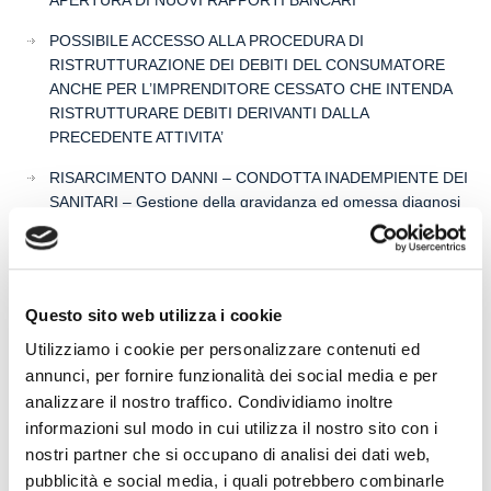
APERTURA DI NUOVI RAPPORTI BANCARI
POSSIBILE ACCESSO ALLA PROCEDURA DI
RISTRUTTURAZIONE DEI DEBITI DEL CONSUMATORE
ANCHE PER L’IMPRENDITORE CESSATO CHE INTENDA
RISTRUTTURARE DEBITI DERIVANTI DALLA
PRECEDENTE ATTIVITA’
RISARCIMENTO DANNI – CONDOTTA INADEMPIENTE DEI
SANITARI – Gestione della gravidanza ed omessa diagnosi
della sindrome di Down
IL PAGAMENTO DEL MUTUO DELLA CASA FAMILIARE
TRA OBBLIGAZIONE NATURALE E ARRICCHIMENTO
Questo sito web utilizza i cookie
SENZA CAUSA: LA CASSAZIONE RIBADISCE IL CRITERIO
DELLA PROPORZIONALITÀ
Utilizziamo i cookie per personalizzare contenuti ed
annunci, per fornire funzionalità dei social media e per
L’ABUSIVA CONCESSIONE DEL CREDITO
analizzare il nostro traffico. Condividiamo inoltre
informazioni sul modo in cui utilizza il nostro sito con i
nostri partner che si occupano di analisi dei dati web,
pubblicità e social media, i quali potrebbero combinarle
Recent Comments