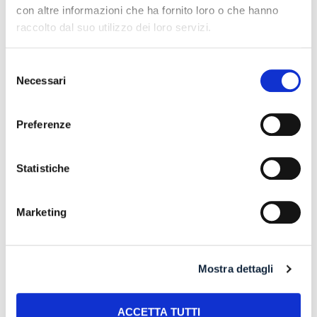
con altre informazioni che ha fornito loro o che hanno
raccolto dal suo utilizzo dei loro servizi.
Selezione
Necessari
del
Archives
consenso
July 2026
Preferenze
June 2026
Statistiche
May 2026
April 2026
Marketing
March 2026
February 2026
Mostra dettagli
January 2026
December 2025
ACCETTA TUTTI