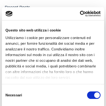
Recent Posts
IL DDL S.1595: NUOVE REGOLE SULLA CHIUSURA DEI
CONTI CORRENTI E SULL’EVENTUALE RIFIUTO DI
Questo sito web utilizza i cookie
APERTURA DI NUOVI RAPPORTI BANCARI
Utilizziamo i cookie per personalizzare contenuti ed
POSSIBILE ACCESSO ALLA PROCEDURA DI
annunci, per fornire funzionalità dei social media e per
RISTRUTTURAZIONE DEI DEBITI DEL CONSUMATORE
analizzare il nostro traffico. Condividiamo inoltre
ANCHE PER L’IMPRENDITORE CESSATO CHE INTENDA
informazioni sul modo in cui utilizza il nostro sito con i
RISTRUTTURARE DEBITI DERIVANTI DALLA
PRECEDENTE ATTIVITA’
nostri partner che si occupano di analisi dei dati web,
pubblicità e social media, i quali potrebbero combinarle
RISARCIMENTO DANNI – CONDOTTA INADEMPIENTE DEI
con altre informazioni che ha fornito loro o che hanno
SANITARI – Gestione della gravidanza ed omessa diagnosi
raccolto dal suo utilizzo dei loro servizi.
della sindrome di Down
IL PAGAMENTO DEL MUTUO DELLA CASA FAMILIARE
Selezione
TRA OBBLIGAZIONE NATURALE E ARRICCHIMENTO
Necessari
del
SENZA CAUSA: LA CASSAZIONE RIBADISCE IL CRITERIO
consenso
DELLA PROPORZIONALITÀ