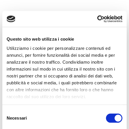
Recent Posts
IL DDL S.1595: NUOVE REGOLE SULLA CHIUSURA DEI
CONTI CORRENTI E SULL’EVENTUALE RIFIUTO DI
Questo sito web utilizza i cookie
APERTURA DI NUOVI RAPPORTI BANCARI
Utilizziamo i cookie per personalizzare contenuti ed
POSSIBILE ACCESSO ALLA PROCEDURA DI
annunci, per fornire funzionalità dei social media e per
RISTRUTTURAZIONE DEI DEBITI DEL CONSUMATORE
analizzare il nostro traffico. Condividiamo inoltre
ANCHE PER L’IMPRENDITORE CESSATO CHE INTENDA
informazioni sul modo in cui utilizza il nostro sito con i
RISTRUTTURARE DEBITI DERIVANTI DALLA
nostri partner che si occupano di analisi dei dati web,
PRECEDENTE ATTIVITA’
pubblicità e social media, i quali potrebbero combinarle
RISARCIMENTO DANNI – CONDOTTA INADEMPIENTE DEI
con altre informazioni che ha fornito loro o che hanno
SANITARI – Gestione della gravidanza ed omessa diagnosi
raccolto dal suo utilizzo dei loro servizi.
della sindrome di Down
IL PAGAMENTO DEL MUTUO DELLA CASA FAMILIARE
Selezione
Necessari
TRA OBBLIGAZIONE NATURALE E ARRICCHIMENTO
del
SENZA CAUSA: LA CASSAZIONE RIBADISCE IL CRITERIO
consenso