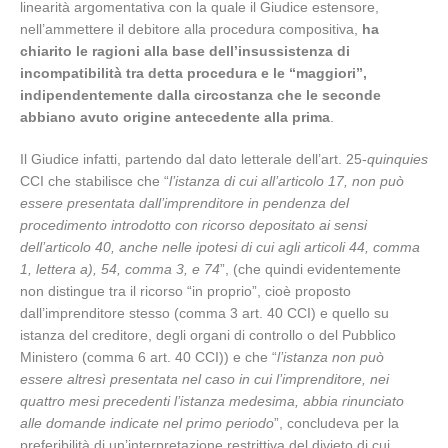
linearità argomentativa con la quale il Giudice estensore,
nell’ammettere il debitore alla procedura compositiva,
ha
chiarito le ragioni alla base dell’insussistenza di
incompatibilità tra detta procedura e le “maggiori”,
indipendentemente dalla circostanza che le seconde
abbiano avuto origine antecedente alla prima
.
Il Giudice infatti, partendo dal dato letterale dell’art. 25-
quinquies
CCI che stabilisce che “
l’istanza di cui all’articolo 17, non può
essere presentata dall’imprenditore in pendenza del
procedimento introdotto con ricorso depositato ai sensi
dell’articolo 40, anche nelle ipotesi di cui agli articoli 44, comma
1, lettera a), 54, comma 3, e 74
”, (che quindi evidentemente
non distingue tra il ricorso “in proprio”, cioè proposto
dall’imprenditore stesso (comma 3 art. 40 CCI) e quello su
istanza del creditore, degli organi di controllo o del Pubblico
Ministero (comma 6 art. 40 CCI)) e che “
l’istanza non può
essere altresì presentata nel caso in cui l’imprenditore, nei
quattro mesi precedenti l’istanza medesima, abbia rinunciato
alle domande indicate nel primo periodo
”, concludeva per la
preferibilità di un’interpretazione restrittiva del divieto di cui