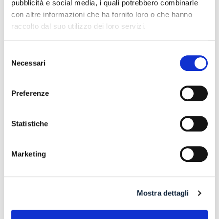
pubblicità e social media, i quali potrebbero combinarle
RISARCIMENTO DANNI – CONDOTTA
con altre informazioni che ha fornito loro o che hanno
INADEMPIENTE DEI SANITARI – Gestione della
raccolto dal suo utilizzo dei loro servizi.
gravidanza ed omessa diagnosi della sindrome di
Down
Selezione
17 July 2026
Necessari
del
consenso
Preferenze
Search
Statistiche
Marketing
Recent Posts
Mostra dettagli
IL DDL S.1595: NUOVE REGOLE SULLA CHIUSURA DEI