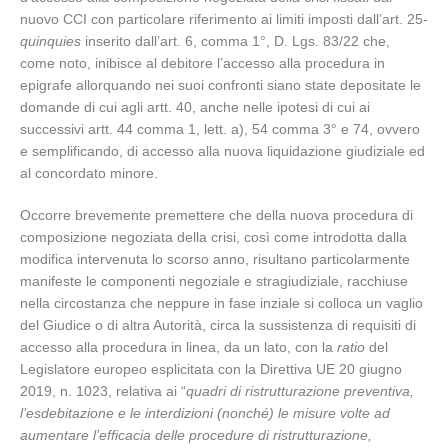
nuovo CCI con particolare riferimento ai limiti imposti dall’art. 25-
quinquies
inserito dall’art. 6, comma 1°, D. Lgs. 83/22 che,
come noto, inibisce al debitore l’accesso alla procedura in
epigrafe allorquando nei suoi confronti siano state depositate le
domande di cui agli artt. 40, anche nelle ipotesi di cui ai
successivi artt. 44 comma 1, lett. a), 54 comma 3° e 74, ovvero
e semplificando, di accesso alla nuova liquidazione giudiziale ed
al concordato minore.
Occorre brevemente premettere che della nuova procedura di
composizione negoziata della crisi, così come introdotta dalla
modifica intervenuta lo scorso anno, risultano particolarmente
manifeste le componenti negoziale e stragiudiziale, racchiuse
nella circostanza che neppure in fase inziale si colloca un vaglio
del Giudice o di altra Autorità, circa la sussistenza di requisiti di
accesso alla procedura in linea, da un lato, con la
ratio
del
Legislatore europeo esplicitata con la Direttiva UE 20 giugno
2019, n. 1023, relativa ai “
quadri di ristrutturazione preventiva,
l’esdebitazione e le interdizioni (nonché) le misure volte ad
aumentare l’efficacia delle procedure di ristrutturazione,