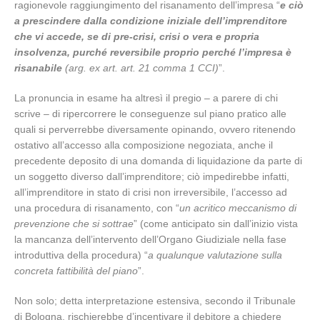
ragionevole raggiungimento del risanamento dell’impresa “
e ciò
a prescindere dalla condizione iniziale dell’imprenditore
che vi accede, se di pre-crisi, crisi o vera e propria
insolvenza, purché reversibile proprio perché l’impresa è
risanabile
(arg. ex art. art. 21 comma 1 CCI)
”.
La pronuncia in esame ha altresì il pregio – a parere di chi
scrive – di ripercorrere le conseguenze sul piano pratico alle
quali si perverrebbe diversamente opinando, ovvero ritenendo
ostativo all’accesso alla composizione negoziata, anche il
precedente deposito di una domanda di liquidazione da parte di
un soggetto diverso dall’imprenditore; ciò impedirebbe infatti,
all’imprenditore in stato di crisi non irreversibile, l’accesso ad
una procedura di risanamento, con “
un acritico meccanismo di
prevenzione che si sottrae
” (come anticipato sin dall’inizio vista
la mancanza dell’intervento dell’Organo Giudiziale nella fase
introduttiva della procedura) “
a qualunque valutazione sulla
concreta fattibilità del piano
”.
Non solo; detta interpretazione estensiva, secondo il Tribunale
di Bologna, rischierebbe d’incentivare il debitore a chiedere