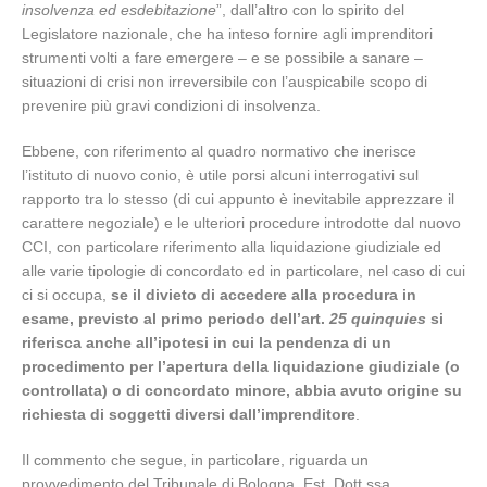
insolvenza ed esdebitazione
”, dall’altro con lo spirito del
Legislatore nazionale, che ha inteso fornire agli imprenditori
strumenti volti a fare emergere – e se possibile a sanare –
situazioni di crisi non irreversibile con l’auspicabile scopo di
prevenire più gravi condizioni di insolvenza.
Ebbene, con riferimento al quadro normativo che inerisce
l’istituto di nuovo conio, è utile porsi alcuni interrogativi sul
rapporto tra lo stesso (di cui appunto è inevitabile apprezzare il
carattere negoziale) e le ulteriori procedure introdotte dal nuovo
CCI, con particolare riferimento alla liquidazione giudiziale ed
alle varie tipologie di concordato ed in particolare, nel caso di cui
ci si occupa,
se il divieto di accedere alla procedura in
esame, previsto al primo periodo dell’art.
25 quinquies
si
riferisca anche all’ipotesi in cui la pendenza di un
procedimento per l’apertura della liquidazione giudiziale (o
controllata) o di concordato minore, abbia avuto origine su
richiesta di soggetti diversi dall’imprenditore
.
Il commento che segue, in particolare, riguarda un
provvedimento del Tribunale di Bologna, Est. Dott.ssa