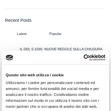
Recent Posts
Latest
Popular
IL DDL S.1595: NUOVE REGOLE SULLA CHIUSURA
DEI CONTI CORRENTI E SULL’EVENTUALE RIFIUTO
DI APERTURA DI NUOVI RAPPORTI BANCARI
31 July 2026
Questo sito web utilizza i cookie
POSSIBILE ACCESSO ALLA PROCEDURA DI
Utilizziamo i cookie per personalizzare contenuti ed
RISTRUTTURAZIONE DEI DEBITI DEL
annunci, per fornire funzionalità dei social media e per
CONSUMATORE ANCHE PER L’IMPRENDITORE
CESSATO CHE INTENDA RISTRUTTURARE DEBITI
analizzare il nostro traffico. Condividiamo inoltre
DERIVANTI DALLA PRECEDENTE ATTIVITA’
informazioni sul modo in cui utilizza il nostro sito con i
24 July 2026
nostri partner che si occupano di analisi dei dati web,