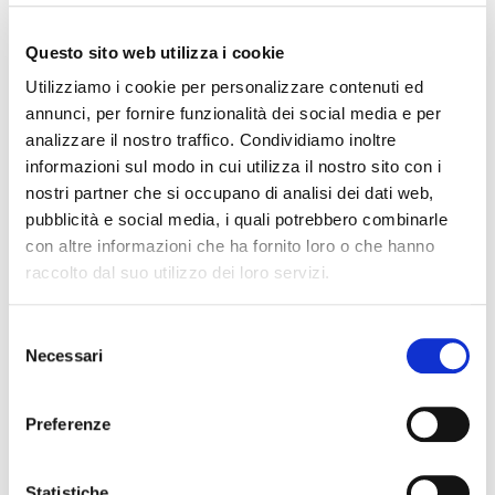
POSSIBILE ACCESSO ALLA PROCEDURA DI
RISTRUTTURAZIONE DEI DEBITI DEL CONSUMATORE
Questo sito web utilizza i cookie
ANCHE PER L’IMPRENDITORE CESSATO CHE INTENDA
RISTRUTTURARE DEBITI DERIVANTI DALLA
Utilizziamo i cookie per personalizzare contenuti ed
PRECEDENTE ATTIVITA’
annunci, per fornire funzionalità dei social media e per
analizzare il nostro traffico. Condividiamo inoltre
RISARCIMENTO DANNI – CONDOTTA INADEMPIENTE DEI
informazioni sul modo in cui utilizza il nostro sito con i
SANITARI – Gestione della gravidanza ed omessa diagnosi
della sindrome di Down
nostri partner che si occupano di analisi dei dati web,
pubblicità e social media, i quali potrebbero combinarle
IL PAGAMENTO DEL MUTUO DELLA CASA FAMILIARE
con altre informazioni che ha fornito loro o che hanno
TRA OBBLIGAZIONE NATURALE E ARRICCHIMENTO
raccolto dal suo utilizzo dei loro servizi.
SENZA CAUSA: LA CASSAZIONE RIBADISCE IL CRITERIO
DELLA PROPORZIONALITÀ
Selezione
L’ABUSIVA CONCESSIONE DEL CREDITO
Necessari
del
consenso
Preferenze
Recent Comments
Statistiche