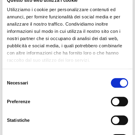
Questo sito web utilizza i cookie
Utilizziamo i cookie per personalizzare contenuti ed
Search
annunci, per fornire funzionalità dei social media e per
analizzare il nostro traffico. Condividiamo inoltre
informazioni sul modo in cui utilizza il nostro sito con i
nostri partner che si occupano di analisi dei dati web,
pubblicità e social media, i quali potrebbero combinarle
con altre informazioni che ha fornito loro o che hanno
raccolto dal suo utilizzo dei loro servizi.
Recent Posts
Selezione
Necessari
del
IL DDL S.1595: NUOVE REGOLE SULLA CHIUSURA DEI
CONTI CORRENTI E SULL’EVENTUALE RIFIUTO DI
consenso
APERTURA DI NUOVI RAPPORTI BANCARI
Preferenze
POSSIBILE ACCESSO ALLA PROCEDURA DI
RISTRUTTURAZIONE DEI DEBITI DEL CONSUMATORE
Statistiche
ANCHE PER L’IMPRENDITORE CESSATO CHE INTENDA
RISTRUTTURARE DEBITI DERIVANTI DALLA
PRECEDENTE ATTIVITA’