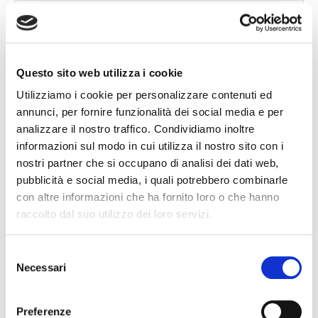
Questo sito web utilizza i cookie
Recent Posts
Utilizziamo i cookie per personalizzare contenuti ed
annunci, per fornire funzionalità dei social media e per
analizzare il nostro traffico. Condividiamo inoltre
Latest
Popular
informazioni sul modo in cui utilizza il nostro sito con i
nostri partner che si occupano di analisi dei dati web,
IL DDL S.1595: NUOVE REGOLE SULLA CHIUSURA
pubblicità e social media, i quali potrebbero combinarle
DEI CONTI CORRENTI E SULL’EVENTUALE RIFIUTO
con altre informazioni che ha fornito loro o che hanno
DI APERTURA DI NUOVI RAPPORTI BANCARI
raccolto dal suo utilizzo dei loro servizi.
31 July 2026
Selezione
POSSIBILE ACCESSO ALLA PROCEDURA DI
Necessari
del
RISTRUTTURAZIONE DEI DEBITI DEL
consenso
CONSUMATORE ANCHE PER L’IMPRENDITORE
CESSATO CHE INTENDA RISTRUTTURARE DEBITI
Preferenze