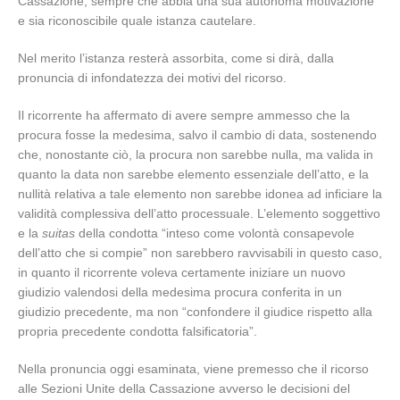
Cassazione, sempre che abbia una sua autonoma motivazione
e sia riconoscibile quale istanza cautelare.
Nel merito l’istanza resterà assorbita, come si dirà, dalla
pronuncia di infondatezza dei motivi del ricorso.
Il ricorrente ha affermato di avere sempre ammesso che la
procura fosse la medesima, salvo il cambio di data, sostenendo
che, nonostante ciò, la procura non sarebbe nulla, ma valida in
quanto la data non sarebbe elemento essenziale dell’atto, e la
nullità relativa a tale elemento non sarebbe idonea ad inficiare la
validità complessiva dell’atto processuale. L’elemento soggettivo
e la
suitas
della condotta “inteso come volontà consapevole
dell’atto che si compie” non sarebbero ravvisabili in questo caso,
in quanto il ricorrente voleva certamente iniziare un nuovo
giudizio valendosi della medesima procura conferita in un
giudizio precedente, ma non “confondere il giudice rispetto alla
propria precedente condotta falsificatoria”.
Nella pronuncia oggi esaminata, viene premesso che il ricorso
alle Sezioni Unite della Cassazione avverso le decisioni del