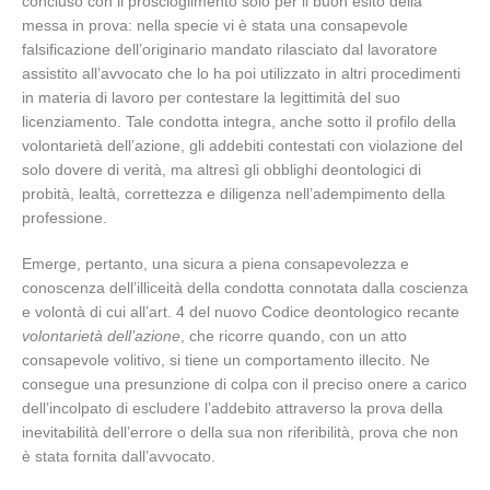
concluso con il proscioglimento solo per il buon esito della
messa in prova: nella specie vi è stata una consapevole
falsificazione dell’originario mandato rilasciato dal lavoratore
assistito all’avvocato che lo ha poi utilizzato in altri procedimenti
in materia di lavoro per contestare la legittimità del suo
licenziamento. Tale condotta integra, anche sotto il profilo della
volontarietà dell’azione, gli addebiti contestati con violazione del
solo dovere di verità, ma altresì gli obblighi deontologici di
probità, lealtà, correttezza e diligenza nell’adempimento della
professione.
Emerge, pertanto, una sicura a piena consapevolezza e
conoscenza dell’illiceità della condotta connotata dalla coscienza
e volontà di cui all’art. 4 del nuovo Codice deontologico recante
volontarietà dell’azione
, che ricorre quando, con un atto
consapevole volitivo, si tiene un comportamento illecito. Ne
consegue una presunzione di colpa con il preciso onere a carico
dell’incolpato di escludere l’addebito attraverso la prova della
inevitabilità dell’errore o della sua non riferibilità, prova che non
è stata fornita dall’avvocato.