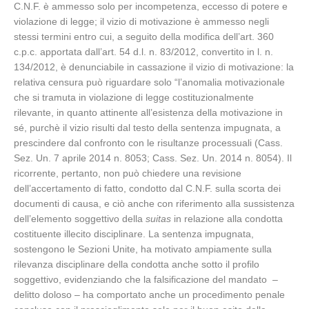
C.N.F. è ammesso solo per incompetenza, eccesso di potere e
violazione di legge; il vizio di motivazione è ammesso negli
stessi termini entro cui, a seguito della modifica dell’art. 360
c.p.c. apportata dall’art. 54 d.l. n. 83/2012, convertito in l. n.
134/2012, è denunciabile in cassazione il vizio di motivazione: la
relativa censura può riguardare solo “l’anomalia motivazionale
che si tramuta in violazione di legge costituzionalmente
rilevante, in quanto attinente all’esistenza della motivazione in
sé, purchè il vizio risulti dal testo della sentenza impugnata, a
prescindere dal confronto con le risultanze processuali (Cass.
Sez. Un. 7 aprile 2014 n. 8053; Cass. Sez. Un. 2014 n. 8054). Il
ricorrente, pertanto, non può chiedere una revisione
dell’accertamento di fatto, condotto dal C.N.F. sulla scorta dei
documenti di causa, e ciò anche con riferimento alla sussistenza
dell’elemento soggettivo della
suitas
in relazione alla condotta
costituente illecito disciplinare. La sentenza impugnata,
sostengono le Sezioni Unite, ha motivato ampiamente sulla
rilevanza disciplinare della condotta anche sotto il profilo
soggettivo, evidenziando che la falsificazione del mandato –
delitto doloso – ha comportato anche un procedimento penale