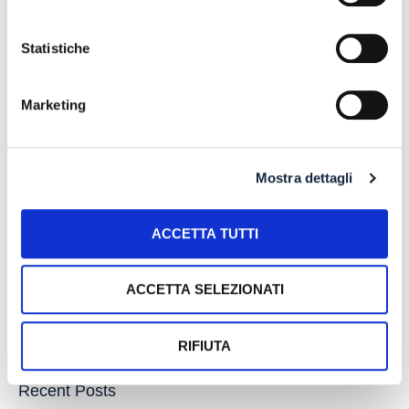
DERIVANTI DALLA PRECEDENTE ATTIVITA’
24 July 2026
Statistiche
RISARCIMENTO DANNI – CONDOTTA
INADEMPIENTE DEI SANITARI – Gestione della
Marketing
gravidanza ed omessa diagnosi della sindrome di
Down
17 July 2026
Mostra dettagli
Search
ACCETTA TUTTI
ACCETTA SELEZIONATI
RIFIUTA
Recent Posts