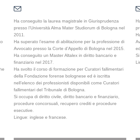
Ha conseguito la laurea magistrale in Giurisprudenza
Ha
presso l’Università Alma Mater Studiorum di Bologna nel
pr
2011.
Ha
to
Ha superato l’esame di abilitazione per la professione di
Av
Avvocato presso la Corte d’Appello di Bologna nel 2015.
ed
Ha conseguito un Master Altalex in diritto bancario e
Si
finanziario nel 2017.
Li
che
Ha svolto il corso di formazione per Curatori fallimentari
della Fondazione forense bolognese ed è iscritta
nell’elenco dei professionisti disponibili come Curatori
fallimentari del Tribunale di Bologna.
Si occupa di diritto civile, diritto bancario e finanziario,
procedure concorsuali, recupero crediti e procedure
esecutive.
Lingue: inglese e francese.