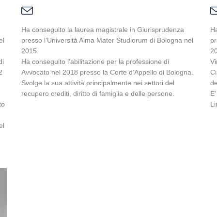
Ha conseguito la laurea magistrale in Giurisprudenza
Ha
el
presso l’Università Alma Mater Studiorum di Bologna nel
pr
2015.
2
di
Ha conseguito l’abilitazione per la professione di
Vi
2
Avvocato nel 2018 presso la Corte d’Appello di Bologna.
Ci
Svolge la sua attività principalmente nei settori del
de
recupero crediti, diritto di famiglia e delle persone.
E’
to
Li
el