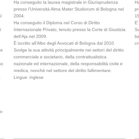
Ha conseguito la laurea magistrale in Giurisprudenza
Ha
presso l’Università Alma Mater Studiorum di Bologna nel
pr
l
2004.
1
Ha conseguito il Diploma nel Corso di Diritto
E’
i
Internazionale Privato, tenuto presso la Corte di Giustizia
Sv
dell’Aja nel 2009.
ba
È iscritto all’Albo degli Avvocati di Bologna dal 2010.
cr
ne
Svolge la sua attività principalmente nei settori del diritto
commerciale e societario, della contrattualistica
no
nazionale ed internazionale, della responsabilità civile e
medica, nonché nel settore del diritto fallimentare.
i
Lingue: inglese
so