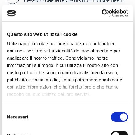
CESSATO CHE INTENDA RISTRUTTURARE DEBITI
DERIVANTI DALLA PRECEDENTE ATTIVITA’
24 July 2026
RISARCIMENTO DANNI – CONDOTTA
Questo sito web utilizza i cookie
INADEMPIENTE DEI SANITARI – Gestione della
gravidanza ed omessa diagnosi della sindrome di
Utilizziamo i cookie per personalizzare contenuti ed
Down
annunci, per fornire funzionalità dei social media e per
17 July 2026
analizzare il nostro traffico. Condividiamo inoltre
informazioni sul modo in cui utilizza il nostro sito con i
nostri partner che si occupano di analisi dei dati web,
pubblicità e social media, i quali potrebbero combinarle
Search
con altre informazioni che ha fornito loro o che hanno
raccolto dal suo utilizzo dei loro servizi.
Selezione
Necessari
del
consenso