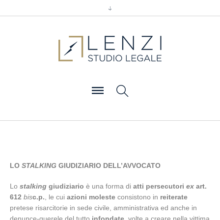
LO
STALKING
GIUDIZIARIO DELL’AVVOCATO
Lo
stalking
giudiziario
è una forma di
atti persecutori
ex
art.
612
bis
c.p.
, le cui
azioni moleste
consistono in
reiterate
pretese risarcitorie in sede civile, amministrativa ed anche in
denunce-querele del tutto
infondate
, volte a creare nella vittima