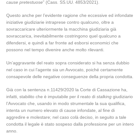
cause pretestuose
” (Cass. SS.UU. 4853/2021).
Questo anche per l’evidente ragione che eccessive ed infondate
iniziative giudiziarie intraprese contro qualcuno, oltre a
sovraccaricare ulteriormente la macchina giudiziaria già
sovraccarica, inevitabilmente costringono quel qualcuno a
difendersi, e quindi a far fronte ad esborsi economici che
possono nel tempo divenire anche molto rilevanti.
Un’aggravante del reato sopra considerato si ha senza dubbio
nel caso in cui l’agente sia un Avvocato, poiché certamente
consapevole delle negative conseguenze della propria condotta.
Già con la sentenza n.11429/2020 la Corte di Cassazione ha,
infatti, stabilito che è imputabile per il reato di
stalking
giudiziario
l’Avvocato che, usando in modo strumentale la sua qualifica,
intenta un numero elevato di cause infondate, al fine di
aggredire e molestare; nel caso colà deciso, in seguito a tale
condotta il legale è stato sospeso dalla professione per un intero
anno.