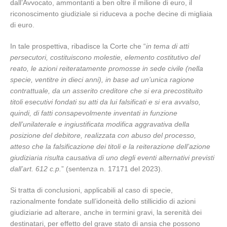
dall’Avvocato, ammontanti a ben oltre il milione di euro, il
riconoscimento giudiziale si riduceva a poche decine di migliaia
di euro.
In tale prospettiva, ribadisce la Corte che “
in tema di atti
persecutori, costituiscono molestie, elemento costitutivo del
reato, le azioni reiteratamente promosse in sede civile (nella
specie, ventitre in dieci anni), in base ad un’unica ragione
contrattuale, da un asserito creditore che si era precostituito
titoli esecutivi fondati su atti da lui falsificati e si era avvalso,
quindi, di fatti consapevolmente inventati in funzione
dell’unilaterale e ingiustificata modifica aggravativa della
posizione del debitore, realizzata con abuso del processo,
atteso che la falsificazione dei titoli e la reiterazione dell’azione
giudiziaria risulta causativa di uno degli eventi alternativi previsti
dall’art. 612 c.p.
” (sentenza n. 17171 del 2023).
Si tratta di conclusioni, applicabili al caso di specie,
razionalmente fondate sull’idoneità dello stillicidio di azioni
giudiziarie ad alterare, anche in termini gravi, la serenità dei
destinatari, per effetto del grave stato di ansia che possono