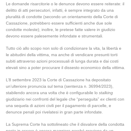
Le domande risarcitorie o le denunce devono essere reiterate: il
delitto di atti persecutori, infatti, è sempre integrato da una
pluralità di condotte (secondo un orientamento della Corte di
Cassazione, potrebbero essere sufficienti anche due sole
condotte moleste); inoltre, le pretese fatte valere in giudizio
devono essere palesemente infondate e strumentali.
Tutto ciò allo scopo non solo di condizionare la vita, la libertà e
le abitudini della vittima, ma anche di vendicare presunti torti
subiti attraverso azioni processuali di lunga durata e dai costi
elevati sino a poter procurare il dissesto economico della vittima.
L’8 settembre 2023 la Corte di Cassazione ha depositato
un’ulteriore pronuncia sul tema (sentenza n. 36994/2023),
stabilendo ancora una volta che è configurabile lo
stalking
giudiziario nei confronti del legale che “perseguita”
ex
clienti con
una sequela di azioni civili per il pagamento di parcelle, e
denunce penali poi rivelatesi in gran parte infondate.
La Suprema Corte ha sottolineato che il disvalore della condotta
posta in essere è ancora maggiore perché proviene da un