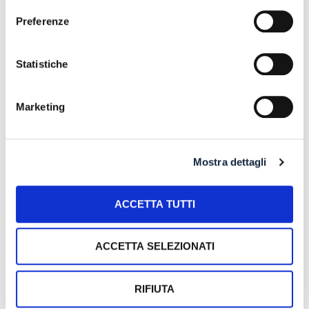
RISTRUTTURAZIONE DEI DEBITI DEL
Preferenze
CONSUMATORE ANCHE PER L’IMPRENDITORE
CESSATO CHE INTENDA RISTRUTTURARE DEBITI
DERIVANTI DALLA PRECEDENTE ATTIVITA’
Statistiche
24 July 2026
Marketing
RISARCIMENTO DANNI – CONDOTTA
INADEMPIENTE DEI SANITARI – Gestione della
gravidanza ed omessa diagnosi della sindrome di
Down
Mostra dettagli
17 July 2026
ACCETTA TUTTI
Search
ACCETTA SELEZIONATI
RIFIUTA