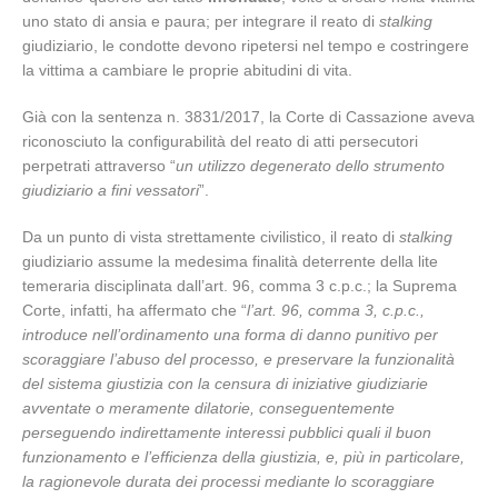
uno stato di ansia e paura; per integrare il reato di
stalking
giudiziario, le condotte devono ripetersi nel tempo e costringere
la vittima a cambiare le proprie abitudini di vita.
Già con la sentenza n. 3831/2017, la Corte di Cassazione aveva
riconosciuto la configurabilità del reato di atti persecutori
perpetrati attraverso “
un utilizzo degenerato dello strumento
giudiziario a fini vessatori
”.
Da un punto di vista strettamente civilistico, il reato di
stalking
giudiziario assume la medesima finalità deterrente della lite
temeraria disciplinata dall’art. 96, comma 3 c.p.c.; la Suprema
Corte, infatti, ha affermato che “
l’art. 96, comma 3, c.p.c.,
introduce nell’ordinamento una forma di danno punitivo per
scoraggiare l’abuso del processo, e preservare la funzionalità
del sistema giustizia con la censura di iniziative giudiziarie
avventate o meramente dilatorie, conseguentemente
perseguendo indirettamente interessi pubblici quali il buon
funzionamento e l’efficienza della giustizia, e, più in particolare,
la ragionevole durata dei processi mediante lo scoraggiare