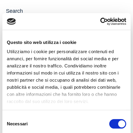
Search
Questo sito web utilizza i cookie
Utilizziamo i cookie per personalizzare contenuti ed
annunci, per fornire funzionalità dei social media e per
Recent Posts
analizzare il nostro traffico. Condividiamo inoltre
informazioni sul modo in cui utilizza il nostro sito con i
Latest
Popular
nostri partner che si occupano di analisi dei dati web,
pubblicità e social media, i quali potrebbero combinarle
con altre informazioni che ha fornito loro o che hanno
IL DDL S.1595: NUOVE REGOLE SULLA CHIUSURA
raccolto dal suo utilizzo dei loro servizi.
DEI CONTI CORRENTI E SULL’EVENTUALE RIFIUTO
DI APERTURA DI NUOVI RAPPORTI BANCARI
31 July 2026
Selezione
Necessari
del
POSSIBILE ACCESSO ALLA PROCEDURA DI
consenso