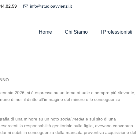
44.82.59
info@studioavvlenzi.it
Home
Chi Siamo
I Professionisti
ANNO
ennaio 2026, si è espressa su un tema attuale e sempre più rilevante,
gnuno di noi: il diritto all’immagine del minore e le conseguenze
ografia di una minore su un noto
social media
e sul sito di una
i esercenti la responsabilità genitoriale sulla figlia, avevano convenuto
i danni subiti in conseguenza della mancata preventiva acquisizione del