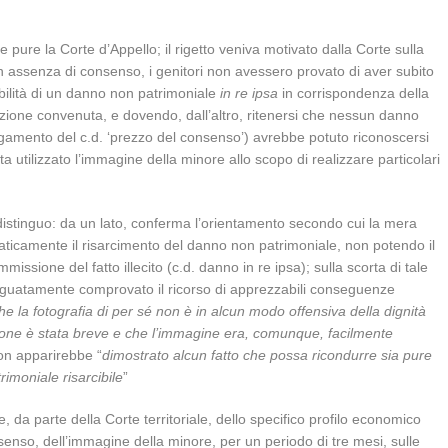
 pure la Corte d’Appello; il rigetto veniva motivato dalla Corte sulla
e in assenza di consenso, i genitori non avessero provato di aver subito
bilità di un danno non patrimoniale
in re ipsa
in corrispondenza della
iazione convenuta, e dovendo, dall’altro, ritenersi che nessun danno
pagamento del c.d. ‘prezzo del consenso’) avrebbe potuto riconoscersi
 utilizzato l’immagine della minore allo scopo di realizzare particolari
distinguo: da un lato, conferma l’orientamento secondo cui la mera
aticamente il risarcimento del danno non patrimoniale, non potendo il
issione del fatto illecito (c.d. danno in re ipsa); sulla scorta di tale
deguatamente comprovato il ricorso di apprezzabili conseguenze
he la fotografia di per sé non è in alcun modo offensiva della dignità
zione è stata breve e che l’immagine era, comunque, facilmente
non apparirebbe “
dimostrato alcun fatto che possa ricondurre sia pure
imoniale risarcibile
”
, da parte della Corte territoriale, dello specifico profilo economico
nsenso, dell’immagine della minore, per un periodo di tre mesi, sulle