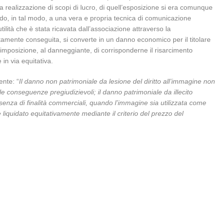
 realizzazione di scopi di lucro, di quell’esposizione si era comunque
endo, in tal modo, a una vera e propria tecnica di comunicazione
tilità che è stata ricavata dall’associazione attraverso la
citamente conseguita, si converte in un danno economico per il titolare
 imposizione, al danneggiante, di corrisponderne il risarcimento
n via equitativa.
nte: “
Il danno non patrimoniale da lesione del diritto all’immagine non
e conseguenze pregiudizievoli; il danno patrimoniale da illecito
enza di finalità commerciali, quando l’immagine sia utilizzata come
iquidato equitativamente mediante il criterio del prezzo del