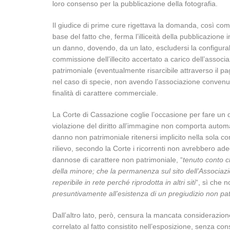
loro consenso per la pubblicazione della fotografia.
Il giudice di prime cure rigettava la domanda, così come
base del fatto che, ferma l’illiceità della pubblicazion
un danno, dovendo, da un lato, escludersi la configura
commissione dell’illecito accertato a carico dell’assoc
patrimoniale (eventualmente risarcibile attraverso il 
nel caso di specie, non avendo l’associazione convenuta
finalità di carattere commerciale.
La Corte di Cassazione coglie l’occasione per fare un 
violazione del diritto all’immagine non comporta autom
danno non patrimoniale ritenersi implicito nella sola comm
rilievo, secondo la Corte i ricorrenti non avrebbero a
dannose di carattere non patrimoniale, “
tenuto conto c
della minore; che la permanenza sul sito dell’Associa
reperibile in rete perché riprodotta in altri siti
“, sì che 
presuntivamente all’esistenza di un pregiudizio non patr
Dall’altro lato, però, censura la mancata considerazione
correlato al fatto consistito nell’esposizione, senza co