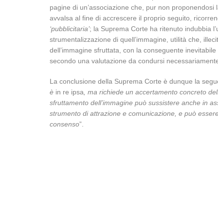
pagine di un’associazione che, pur non proponendosi la
avvalsa al fine di accrescere il proprio seguito, ricorr
‘pubblicitaria’
; la Suprema Corte ha ritenuto indubbia l’u
strumentalizzazione di quell’immagine, utilità che, ille
dell’immagine sfruttata, con la conseguente inevitabile
secondo una valutazione da condursi necessariamente i
La conclusione della Suprema Corte è dunque la segue
è
in re ipsa
, ma richiede un accertamento concreto dell
sfruttamento dell’immagine può sussistere anche in ass
strumento di attrazione e comunicazione, e può essere l
consenso
”.