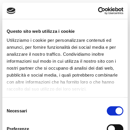
Recent Comments
Questo sito web utilizza i cookie
Utilizziamo i cookie per personalizzare contenuti ed
annunci, per fornire funzionalità dei social media e per
analizzare il nostro traffico. Condividiamo inoltre
Archives
informazioni sul modo in cui utilizza il nostro sito con i
nostri partner che si occupano di analisi dei dati web,
pubblicità e social media, i quali potrebbero combinarle
July 2026
con altre informazioni che ha fornito loro o che hanno
June 2026
raccolto dal suo utilizzo dei loro servizi.
May 2026
Selezione
April 2026
Necessari
del
consenso
March 2026
Preferenze
February 2026