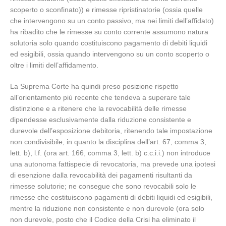
scoperto o sconfinato)) e rimesse ripristinatorie (ossia quelle
che intervengono su un conto passivo, ma nei limiti dell’affidato)
ha ribadito che le rimesse su conto corrente assumono natura
solutoria solo quando costituiscono pagamento di debiti liquidi
ed esigibili, ossia quando intervengono su un conto scoperto o
oltre i limiti dell’affidamento.
La Suprema Corte ha quindi preso posizione rispetto
all’orientamento più recente che tendeva a superare tale
distinzione e a ritenere che la revocabilità delle rimesse
dipendesse esclusivamente dalla riduzione consistente e
durevole dell’esposizione debitoria, ritenendo tale impostazione
non condivisibile, in quanto la disciplina dell’art. 67, comma 3,
lett. b), l.f. (ora art. 166, comma 3, lett. b) c.c.i.i.) non introduce
una autonoma fattispecie di revocatoria, ma prevede una ipotesi
di esenzione dalla revocabilità dei pagamenti risultanti da
rimesse solutorie; ne consegue che sono revocabili solo le
rimesse che costituiscono pagamenti di debiti liquidi ed esigibili,
mentre la riduzione non consistente e non durevole (ora solo
non durevole, posto che il Codice della Crisi ha eliminato il