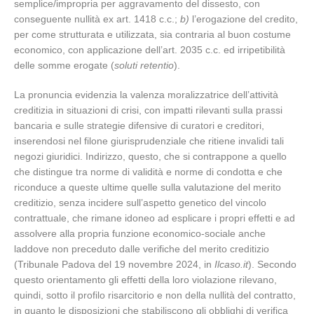
semplice/impropria per aggravamento del dissesto, con
conseguente nullità ex art. 1418 c.c.;
b)
l’erogazione del credito,
per come strutturata e utilizzata, sia contraria al buon costume
economico, con applicazione dell’art. 2035 c.c. ed irripetibilità
delle somme erogate (
soluti retentio
).
La pronuncia evidenzia la valenza moralizzatrice dell’attività
creditizia in situazioni di crisi, con impatti rilevanti sulla prassi
bancaria e sulle strategie difensive di curatori e creditori,
inserendosi nel filone giurisprudenziale che ritiene invalidi tali
negozi giuridici. Indirizzo, questo, che si contrappone a quello
che distingue tra norme di validità e norme di condotta e che
riconduce a queste ultime quelle sulla valutazione del merito
creditizio, senza incidere sull’aspetto genetico del vincolo
contrattuale, che rimane idoneo ad esplicare i propri effetti e ad
assolvere alla propria funzione economico-sociale anche
laddove non preceduto dalle verifiche del merito creditizio
(Tribunale Padova del 19 novembre 2024, in
Ilcaso.it
). Secondo
questo orientamento gli effetti della loro violazione rilevano,
quindi, sotto il profilo risarcitorio e non della nullità del contratto,
in quanto le disposizioni che stabiliscono gli obblighi di verifica