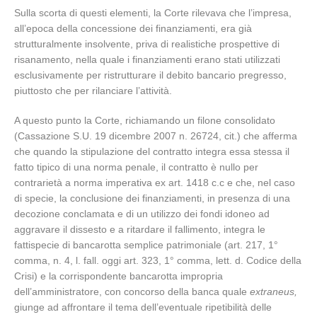
Sulla scorta di questi elementi, la Corte rilevava che l’impresa,
all’epoca della concessione dei finanziamenti, era già
strutturalmente insolvente, priva di realistiche prospettive di
risanamento, nella quale i finanziamenti erano stati utilizzati
esclusivamente per ristrutturare il debito bancario pregresso,
piuttosto che per rilanciare l’attività.
A questo punto la Corte, richiamando un filone consolidato
(Cassazione S.U. 19 dicembre 2007 n. 26724, cit.) che afferma
che quando la stipulazione del contratto integra essa stessa il
fatto tipico di una norma penale, il contratto è nullo per
contrarietà a norma imperativa ex art. 1418 c.c e che, nel caso
di specie, la conclusione dei finanziamenti, in presenza di una
decozione conclamata e di un utilizzo dei fondi idoneo ad
aggravare il dissesto e a ritardare il fallimento, integra le
fattispecie di bancarotta semplice patrimoniale (art. 217, 1°
comma, n. 4, l. fall. oggi art. 323, 1° comma, lett. d. Codice della
Crisi) e la corrispondente bancarotta impropria
dell’amministratore, con concorso della banca quale
extraneus,
giunge ad affrontare il tema dell’eventuale ripetibilità delle