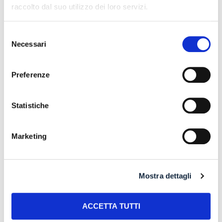
Recent Posts
raccolto dal suo utilizzo dei loro servizi.
Latest
Popular
Selezione
Necessari
del
consenso
IL DDL S.1595: NUOVE REGOLE SULLA CHIUSURA
DEI CONTI CORRENTI E SULL’EVENTUALE RIFIUTO
Preferenze
DI APERTURA DI NUOVI RAPPORTI BANCARI
31 July 2026
Statistiche
POSSIBILE ACCESSO ALLA PROCEDURA DI
RISTRUTTURAZIONE DEI DEBITI DEL
Marketing
CONSUMATORE ANCHE PER L’IMPRENDITORE
CESSATO CHE INTENDA RISTRUTTURARE DEBITI
DERIVANTI DALLA PRECEDENTE ATTIVITA’
24 July 2026
Mostra dettagli
RISARCIMENTO DANNI – CONDOTTA
ACCETTA TUTTI
INADEMPIENTE DEI SANITARI – Gestione della
gravidanza ed omessa diagnosi della sindrome di