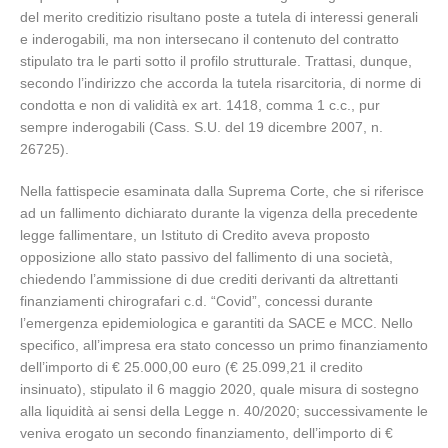
del merito creditizio risultano poste a tutela di interessi generali
e inderogabili, ma non intersecano il contenuto del contratto
stipulato tra le parti sotto il profilo strutturale. Trattasi, dunque,
secondo l’indirizzo che accorda la tutela risarcitoria, di norme di
condotta e non di validità ex art. 1418, comma 1 c.c., pur
sempre inderogabili (Cass. S.U. del 19 dicembre 2007, n.
26725).
Nella fattispecie esaminata dalla Suprema Corte, che si riferisce
ad un fallimento dichiarato durante la vigenza della precedente
legge fallimentare, un Istituto di Credito aveva proposto
opposizione allo stato passivo del fallimento di una società,
chiedendo l’ammissione di due crediti derivanti da altrettanti
finanziamenti chirografari c.d. “Covid”, concessi durante
l’emergenza epidemiologica e garantiti da SACE e MCC. Nello
specifico, all’impresa era stato concesso un primo finanziamento
dell’importo di € 25.000,00 euro (€ 25.099,21 il credito
insinuato), stipulato il 6 maggio 2020, quale misura di sostegno
alla liquidità ai sensi della Legge n. 40/2020; successivamente le
veniva erogato un secondo finanziamento, dell’importo di €