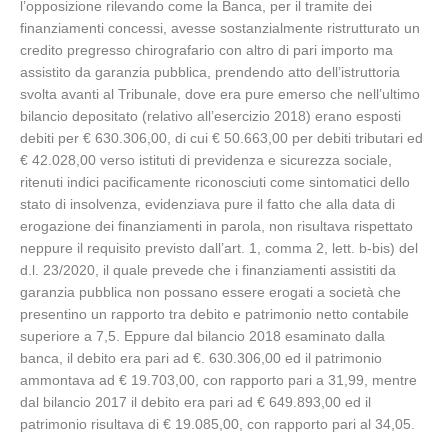
l’opposizione rilevando come la Banca, per il tramite dei
finanziamenti concessi, avesse sostanzialmente ristrutturato un
credito pregresso chirografario con altro di pari importo ma
assistito da garanzia pubblica, prendendo atto dell’istruttoria
svolta avanti al Tribunale, dove era pure emerso che nell’ultimo
bilancio depositato (relativo all’esercizio 2018) erano esposti
debiti per € 630.306,00, di cui € 50.663,00 per debiti tributari ed
€ 42.028,00 verso istituti di previdenza e sicurezza sociale,
ritenuti indici pacificamente riconosciuti come sintomatici dello
stato di insolvenza, evidenziava pure il fatto che alla data di
erogazione dei finanziamenti in parola, non risultava rispettato
neppure il requisito previsto dall’art. 1, comma 2, lett. b-bis) del
d.l. 23/2020, il quale prevede che i finanziamenti assistiti da
garanzia pubblica non possano essere erogati a società che
presentino un rapporto tra debito e patrimonio netto contabile
superiore a 7,5. Eppure dal bilancio 2018 esaminato dalla
banca, il debito era pari ad €. 630.306,00 ed il patrimonio
ammontava ad € 19.703,00, con rapporto pari a 31,99, mentre
dal bilancio 2017 il debito era pari ad € 649.893,00 ed il
patrimonio risultava di € 19.085,00, con rapporto pari al 34,05.