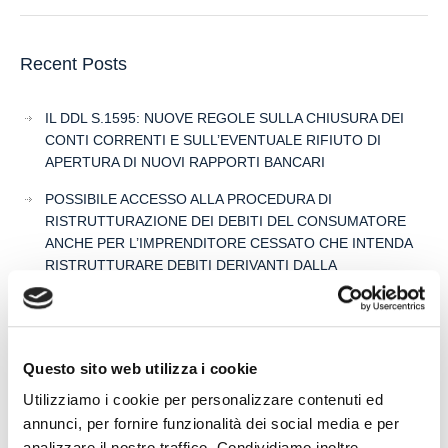
Recent Posts
IL DDL S.1595: NUOVE REGOLE SULLA CHIUSURA DEI
CONTI CORRENTI E SULL’EVENTUALE RIFIUTO DI
APERTURA DI NUOVI RAPPORTI BANCARI
POSSIBILE ACCESSO ALLA PROCEDURA DI
RISTRUTTURAZIONE DEI DEBITI DEL CONSUMATORE
ANCHE PER L’IMPRENDITORE CESSATO CHE INTENDA
RISTRUTTURARE DEBITI DERIVANTI DALLA
PRECEDENTE ATTIVITA’
RISARCIMENTO DANNI – CONDOTTA INADEMPIENTE DEI
SANITARI – Gestione della gravidanza ed omessa diagnosi
Questo sito web utilizza i cookie
della sindrome di Down
Utilizziamo i cookie per personalizzare contenuti ed
IL PAGAMENTO DEL MUTUO DELLA CASA FAMILIARE
annunci, per fornire funzionalità dei social media e per
TRA OBBLIGAZIONE NATURALE E ARRICCHIMENTO
analizzare il nostro traffico. Condividiamo inoltre