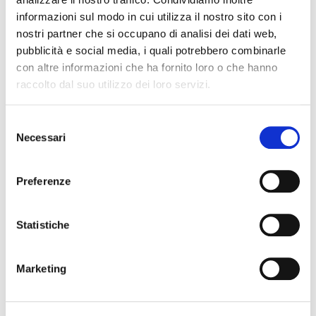
SENZA CAUSA: LA CASSAZIONE RIBADISCE IL CRITERIO
DELLA PROPORZIONALITÀ
informazioni sul modo in cui utilizza il nostro sito con i
nostri partner che si occupano di analisi dei dati web,
L’ABUSIVA CONCESSIONE DEL CREDITO
pubblicità e social media, i quali potrebbero combinarle
con altre informazioni che ha fornito loro o che hanno
raccolto dal suo utilizzo dei loro servizi.
Recent Comments
Selezione
Necessari
del
consenso
Preferenze
Archives
Statistiche
July 2026
June 2026
Marketing
May 2026
April 2026