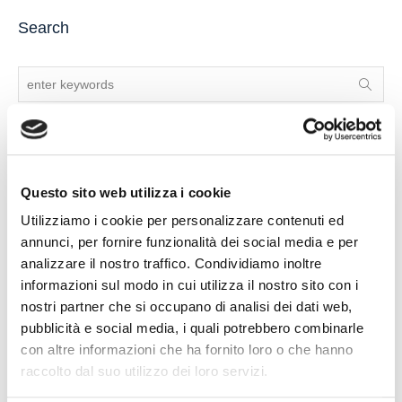
Search
Recent Posts
Questo sito web utilizza i cookie
Utilizziamo i cookie per personalizzare contenuti ed
IL DDL S.1595: NUOVE REGOLE SULLA CHIUSURA DEI
annunci, per fornire funzionalità dei social media e per
CONTI CORRENTI E SULL’EVENTUALE RIFIUTO DI
analizzare il nostro traffico. Condividiamo inoltre
APERTURA DI NUOVI RAPPORTI BANCARI
informazioni sul modo in cui utilizza il nostro sito con i
POSSIBILE ACCESSO ALLA PROCEDURA DI
nostri partner che si occupano di analisi dei dati web,
RISTRUTTURAZIONE DEI DEBITI DEL CONSUMATORE
pubblicità e social media, i quali potrebbero combinarle
ANCHE PER L’IMPRENDITORE CESSATO CHE INTENDA
con altre informazioni che ha fornito loro o che hanno
RISTRUTTURARE DEBITI DERIVANTI DALLA
raccolto dal suo utilizzo dei loro servizi.
PRECEDENTE ATTIVITA’