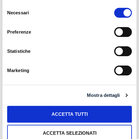
RISARCIMENTO DANNI – CONDOTTA INADEMPIENTE DEI
Selezione
SANITARI – Gestione della gravidanza ed omessa diagnosi
Necessari
del
della sindrome di Down
consenso
IL PAGAMENTO DEL MUTUO DELLA CASA FAMILIARE
Preferenze
TRA OBBLIGAZIONE NATURALE E ARRICCHIMENTO
SENZA CAUSA: LA CASSAZIONE RIBADISCE IL CRITERIO
DELLA PROPORZIONALITÀ
Statistiche
L’ABUSIVA CONCESSIONE DEL CREDITO
Marketing
Recent Comments
Mostra dettagli
ACCETTA TUTTI
Archives
ACCETTA SELEZIONATI