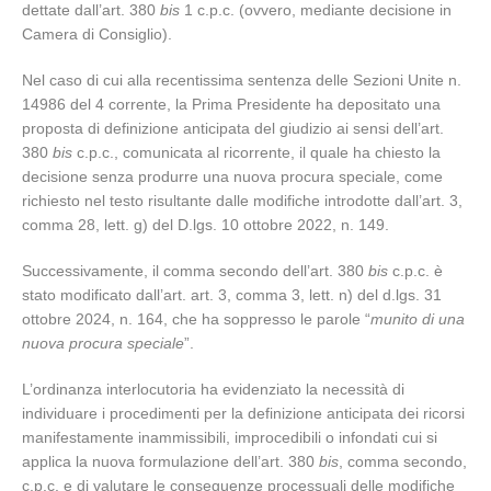
dettate dall’art. 380
bis
1 c.p.c. (ovvero, mediante decisione in
Camera di Consiglio).
Nel caso di cui alla recentissima sentenza delle Sezioni Unite n.
14986 del 4 corrente, la Prima Presidente ha depositato una
proposta di definizione anticipata del giudizio ai sensi dell’art.
380
bis
c.p.c., comunicata al ricorrente, il quale ha chiesto la
decisione senza produrre una nuova procura speciale, come
richiesto nel testo risultante dalle modifiche introdotte dall’art. 3,
comma 28, lett. g) del D.lgs. 10 ottobre 2022, n. 149.
Successivamente, il comma secondo dell’art. 380
bis
c.p.c. è
stato modificato dall’art. art. 3, comma 3, lett. n) del d.lgs. 31
ottobre 2024, n. 164, che ha soppresso le parole “
munito di una
nuova procura speciale
”.
L’ordinanza interlocutoria ha evidenziato la necessità di
individuare i procedimenti per la definizione anticipata dei ricorsi
manifestamente inammissibili, improcedibili o infondati cui si
applica la nuova formulazione dell’art. 380
bis
, comma secondo,
c.p.c. e di valutare le conseguenze processuali delle modifiche