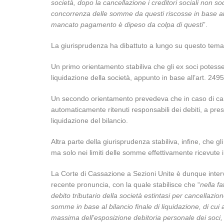
società, dopo la cancellazione i creditori sociali non sodd
concorrenza delle somme da questi riscosse in base al bil
mancato pagamento è dipeso da colpa di questi
”.
La giurisprudenza ha dibattuto a lungo su questo tema
Un primo orientamento stabiliva che gli ex soci potess
liquidazione della società, appunto in base all’art. 249
Un secondo orientamento prevedeva che in caso di canc
automaticamente ritenuti responsabili dei debiti, a pr
liquidazione del bilancio.
Altra parte della giurisprudenza stabiliva, infine, che gl
ma solo nei limiti delle somme effettivamente ricevute i
La Corte di Cassazione a Sezioni Unite è dunque interve
recente pronuncia, con la quale stabilisce che “
nella fa
debito tributario della società estintasi per cancellazio
somme in base al bilancio finale di liquidazione, di cui a
massima dell’esposizione debitoria personale dei soci, 