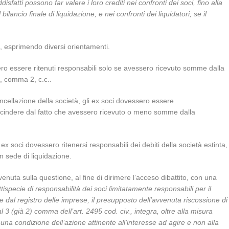
isfatti possono far valere i loro crediti nei confronti dei soci, fino alla
ancio finale di liquidazione, e nei confronti dei liquidatori, se il
, esprimendo diversi orientamenti.
ero essere ritenuti responsabili solo se avessero ricevuto somme dalla
5, comma 2, c.c..
ellazione della società, gli ex soci dovessero essere
escindere dal fatto che avessero ricevuto o meno somme dalla
i ex soci dovessero ritenersi responsabili dei debiti della società estinta,
n sede di liquidazione.
nuta sulla questione, al fine di dirimere l’acceso dibattito, con una
ttispecie di responsabilità dei soci limitatamente responsabili per il
ne dal registro delle imprese, il presupposto dell’avvenuta riscossione di
l 3 (già 2) comma dell’art. 2495 cod. civ., integra, oltre alla misura
una condizione dell’azione attinente all’interesse ad agire e non alla