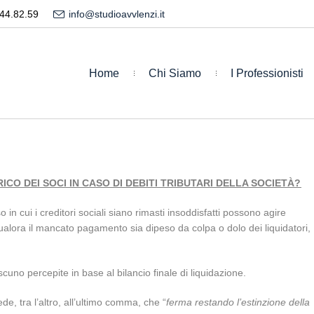
44.82.59
info@studioavvlenzi.it
Home
Chi Siamo
I Professionisti
ICO DEI SOCI IN CASO DI DEBITI TRIBUTARI DELLA SOCIETÀ?
 in cui i creditori sociali siano rimasti insoddisfatti possono agire
qualora il mancato pagamento sia dipeso da colpa o dolo dei liquidatori,
cuno percepite in base al bilancio finale di liquidazione.
ede, tra l’altro, all’ultimo comma, che “
ferma restando l’estinzione della