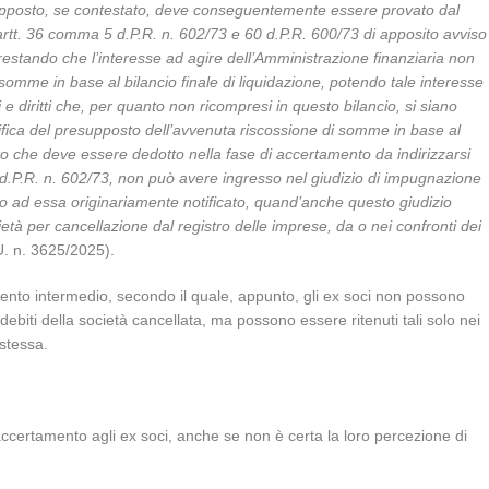
supposto, se contestato, deve conseguentemente essere provato dal
x artt. 36 comma 5 d.P.R. n. 602/73 e 60 d.P.R. 600/73 di apposito avviso
restando che l’interesse ad agire dell’Amministrazione finanziaria non
 somme in base al bilancio finale di liquidazione, potendo tale interesse
i e diritti che, per quanto non ricompresi in questo bilancio, si siano
verifica del presupposto dell’avvenuta riscossione di somme in base al
to che deve essere dedotto nella fase di accertamento da indirizzarsi
 d.P.R. n. 602/73, non può avere ingresso nel giudizio di impugnazione
to ad essa originariamente notificato, quand’anche questo giudizio
età per cancellazione dal registro delle imprese, da o nei confronti dei
. n. 3625/2025).
ento intermedio, secondo il quale, appunto, gli ex soci non possono
ebiti della società cancellata, ma possono essere ritenuti tali solo nei
 stessa.
 accertamento agli ex soci, anche se non è certa la loro percezione di