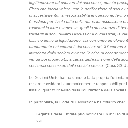
legittimazione ad causam dei soci stessi; questo pre
Fisco che faccia valere, con la notificazione ai soci e
di accertamento, la responsabilità in questione, fermo 
è escluso per il solo fatto della mancata riscossione di
radicarsi in altre evenienze, quali la sussistenza di ben
trasferiti ai soci, ovvero l’escussione di garanzie; la 
bilancio finale di liquidazione, concernendo un elemen
direttamente nei confronti dei soci ex art. 36 comma 5
introdotto dalla società avverso l’avviso di accertamen
venga poi proseguito, a causa dell’estinzione della soci
soci quali successori della società stessa
” (Cass.SS.UU
Le Sezioni Unite hanno dunque fatto proprio l’orientam
essere considerati automaticamente responsabili per i d
limiti di quanto ricevuto dalla liquidazione della società
In particolare, la Corte di Cassazione ha chiarito che:
l’Agenzia delle Entrate può notificare un avviso di
utili;