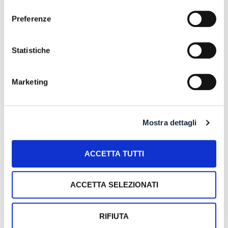
consenso
POSSIBILE ACCESSO ALLA PROCEDURA DI
RISTRUTTURAZIONE DEI DEBITI DEL
Preferenze
CONSUMATORE ANCHE PER L’IMPRENDITORE
CESSATO CHE INTENDA RISTRUTTURARE DEBITI
DERIVANTI DALLA PRECEDENTE ATTIVITA’
Statistiche
24 July 2026
Marketing
RISARCIMENTO DANNI – CONDOTTA
INADEMPIENTE DEI SANITARI – Gestione della
gravidanza ed omessa diagnosi della sindrome di
Down
Mostra dettagli
17 July 2026
ACCETTA TUTTI
Search
ACCETTA SELEZIONATI
RIFIUTA