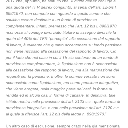
2017 che, appunto, ha statuito che “
Il diritto dell’ex coniuge a
una quota del TFR dell’ex congiunto, ai sensi dell’art. 12-bis l.
898/1970, non compete con riguardo a quelle somme che
risultino essere destinate a un fondo di previdenza
complementare. Infatti, premesso che l’art. 12 bis l. 898/1970
riconosce al coniuge divorziato titolare di assegno divorzile la
quota del 40% del TFR “percepito” alla cessazione del rapporto
di lavoro, è evidente che quanto accantonato su fondo pensione
non viene riscosso alla cessazione del rapporto di lavoro. Ciò
per il fatto che nel caso in cui il Tfr sia conferito ad un fondo di
previdenza complementare, la liquidazione non è riconosciuta
alla cessazione del rapporto di lavoro, ma alla maturazione dei
requisiti per la pensione. Inoltre, le somme versate non sono
riconosciute come liquidazione, ma come pensione integrativa,
che viene erogata, nella maggior parte dei casi, in forma di
rendita ed in alcuni casi in forma di capitale. In definitiva, tale
istituto rientra nella previsione dell’art. 2123 c.c., quale forma di
previdenza integrativa, e non nella previsione dell’art. 2120 c.c.,
al quale si riferisce l’art. 12 bis della legge n. 898/1970
.”
Un altro caso di esclusione, sempre citato nella già menzionata