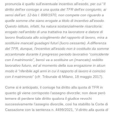
pronuncia è quello sull’eventuale incentivo all’esodo, per cui “
Il
diritto dell’ex coniuge a una quota del TFR dell’ex congiunto, ai
sensi dell’art. 12-bis l. 898/1970, non compete con riguardo a
quelle somme che siano erogate a titolo di incentivo all’esodo.
Questo istituto, infatti, ha natura sostanzialmente risarcitoria:
erogato nell’ambito di una trattativa tra lavoratore e datore di
lavoro finalizzata allo scioglimento del rapporto di lavoro, mira a
sostituire mancati guadagni futuri (lucro cessante). A differenza
del TFR, dunque, l’incentivo all’esodo non è costituito da somme
accantonate durante il pregresso periodo lavorativo “coincidente
con il matrimonio”, bensì va a sostituire un (mancato) reddito
lavorativo futuro, ed al momento della sua erogazione in alcun
modo è “riferibile agli anni in cui il rapporto di lavoro è coinciso
con il matrimonio
” (
cfr
. Tribunale di Milano, 18 maggio 2017).
Come si è anticipato, il coniuge ha diritto alla quota di TFR in
quanto gli viene corrisposto l’assegno divorzile; non deve però
temere di perdere tale diritto qualora il giudice revochi
successivamente l’assegno divorzile, così ha stabilito la Corte di
Cassazione con la sentenza n. 4499/2021, “
il diritto alla quota di