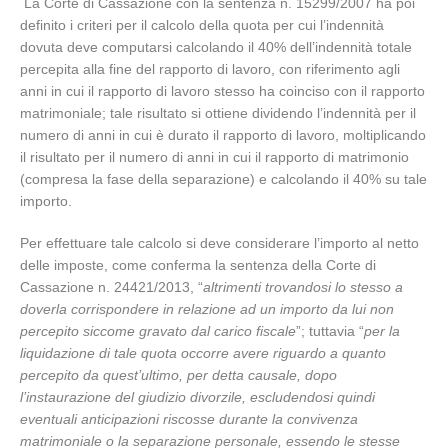
La Corte di Cassazione con la sentenza n. 15299/2007 ha poi
definito i criteri per il calcolo della quota per cui l’indennità
dovuta deve computarsi calcolando il 40% dell’indennità totale
percepita alla fine del rapporto di lavoro, con riferimento agli
anni in cui il rapporto di lavoro stesso ha coinciso con il rapporto
matrimoniale; tale risultato si ottiene dividendo l’indennità per il
numero di anni in cui è durato il rapporto di lavoro, moltiplicando
il risultato per il numero di anni in cui il rapporto di matrimonio
(compresa la fase della separazione) e calcolando il 40% su tale
importo.
Per effettuare tale calcolo si deve considerare l’importo al netto
delle imposte, come conferma la sentenza della Corte di
Cassazione n. 24421/2013, “
altrimenti trovandosi lo stesso a
doverla corrispondere in relazione ad un importo da lui non
percepito siccome gravato dal carico fiscale
”; tuttavia “
per la
liquidazione di tale quota occorre avere riguardo a quanto
percepito da quest’ultimo, per detta causale, dopo
l’instaurazione del giudizio divorzile, escludendosi quindi
eventuali anticipazioni riscosse durante la convivenza
matrimoniale o la separazione personale, essendo le stesse