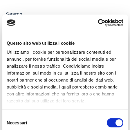
Search
Questo sito web utilizza i cookie
Utilizziamo i cookie per personalizzare contenuti ed
annunci, per fornire funzionalità dei social media e per
Recent Posts
analizzare il nostro traffico. Condividiamo inoltre
informazioni sul modo in cui utilizza il nostro sito con i
nostri partner che si occupano di analisi dei dati web,
Latest
Popular
pubblicità e social media, i quali potrebbero combinarle
con altre informazioni che ha fornito loro o che hanno
IL DDL S.1595: NUOVE REGOLE SULLA CHIUSURA
raccolto dal suo utilizzo dei loro servizi.
DEI CONTI CORRENTI E SULL’EVENTUALE RIFIUTO
DI APERTURA DI NUOVI RAPPORTI BANCARI
Selezione
31 July 2026
Necessari
del