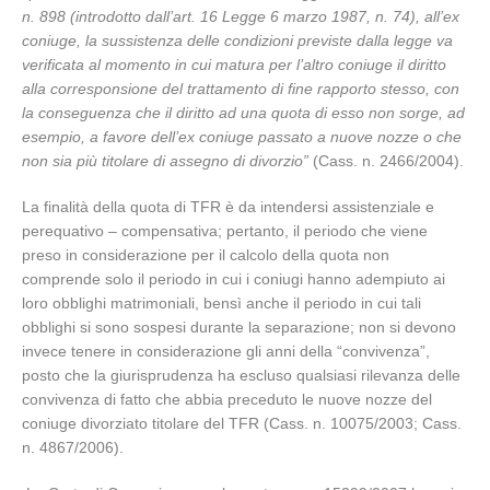
n. 898 (introdotto dall’art. 16 Legge 6 marzo 1987, n. 74), all’ex
coniuge, la sussistenza delle condizioni previste dalla legge va
verificata al momento in cui matura per l’altro coniuge il diritto
alla corresponsione del trattamento di fine rapporto stesso, con
la conseguenza che il diritto ad una quota di esso non sorge, ad
esempio, a favore dell’ex coniuge passato a nuove nozze o che
non sia più titolare di assegno di divorzio”
(Cass. n. 2466/2004).
La finalità della quota di TFR è da intendersi assistenziale e
perequativo – compensativa; pertanto, il periodo che viene
preso in considerazione per il calcolo della quota non
comprende solo il periodo in cui i coniugi hanno adempiuto ai
loro obblighi matrimoniali, bensì anche il periodo in cui tali
obblighi si sono sospesi durante la separazione; non si devono
invece tenere in considerazione gli anni della “convivenza”,
posto che la giurisprudenza ha escluso qualsiasi rilevanza delle
convivenza di fatto che abbia preceduto le nuove nozze del
coniuge divorziato titolare del TFR (Cass. n. 10075/2003; Cass.
n. 4867/2006).