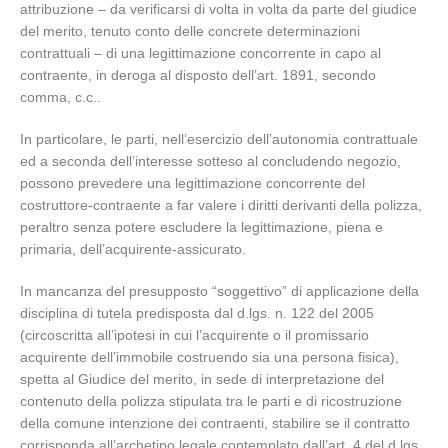
attribuzione – da verificarsi di volta in volta da parte del giudice
del merito, tenuto conto delle concrete determinazioni
contrattuali – di una legittimazione concorrente in capo al
contraente, in deroga al disposto dell’art. 1891, secondo
comma, c.c..
In particolare, le parti, nell’esercizio dell’autonomia contrattuale
ed a seconda dell’interesse sotteso al concludendo negozio,
possono prevedere una legittimazione concorrente del
costruttore-contraente a far valere i diritti derivanti della polizza,
peraltro senza potere escludere la legittimazione, piena e
primaria, dell’acquirente-assicurato.
In mancanza del presupposto “soggettivo” di applicazione della
disciplina di tutela predisposta dal d.lgs. n. 122 del 2005
(circoscritta all’ipotesi in cui l’acquirente o il promissario
acquirente dell’immobile costruendo sia una persona fisica),
spetta al Giudice del merito, in sede di interpretazione del
contenuto della polizza stipulata tra le parti e di ricostruzione
della comune intenzione dei contraenti, stabilire se il contratto
corrisponda all’archetipo legale contemplato dall’art. 4 del d.lgs.