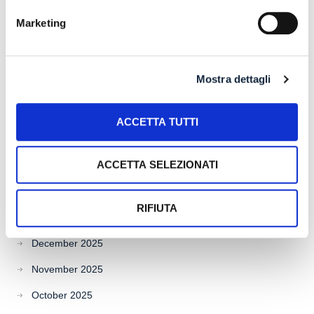
Marketing
Archives
July 2026
Mostra dettagli
June 2026
May 2026
ACCETTA TUTTI
April 2026
ACCETTA SELEZIONATI
March 2026
February 2026
RIFIUTA
January 2026
December 2025
November 2025
October 2025