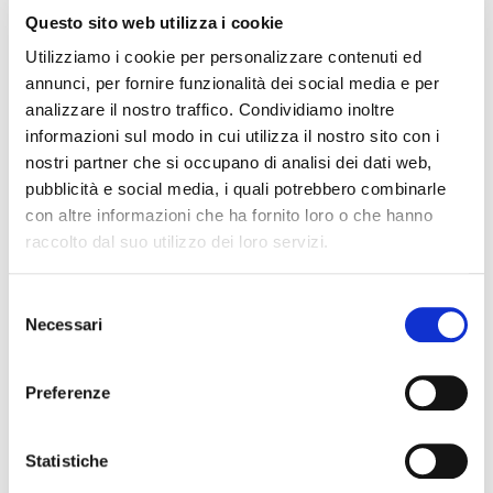
RISTRUTTURARE DEBITI DERIVANTI DALLA
Questo sito web utilizza i cookie
PRECEDENTE ATTIVITA’
Utilizziamo i cookie per personalizzare contenuti ed
annunci, per fornire funzionalità dei social media e per
RISARCIMENTO DANNI – CONDOTTA INADEMPIENTE DEI
SANITARI – Gestione della gravidanza ed omessa diagnosi
analizzare il nostro traffico. Condividiamo inoltre
della sindrome di Down
informazioni sul modo in cui utilizza il nostro sito con i
nostri partner che si occupano di analisi dei dati web,
IL PAGAMENTO DEL MUTUO DELLA CASA FAMILIARE
pubblicità e social media, i quali potrebbero combinarle
TRA OBBLIGAZIONE NATURALE E ARRICCHIMENTO
con altre informazioni che ha fornito loro o che hanno
SENZA CAUSA: LA CASSAZIONE RIBADISCE IL CRITERIO
raccolto dal suo utilizzo dei loro servizi.
DELLA PROPORZIONALITÀ
L’ABUSIVA CONCESSIONE DEL CREDITO
Selezione
Necessari
del
consenso
Recent Comments
Preferenze
Statistiche