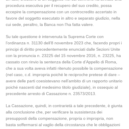
procedura esecutiva per il recupero del suo credito, possa
eccepire la compensazione con un controcredito accertato in
favore del soggetto esecutato in altro e separato giudizio, nella
cui sede, peraltro, la Banca non l’ha fatta valere.
Su tale questione è intervenuta la Suprema Corte con
l’ordinanza n. 31130 dell’8 novembre 2023 che, facendo propri i
principi di diritto precedentemente enunciati dalle Sezioni Unite
con la pronuncia n. 23225 del 15 novembre 2016, n. 23225, ha
cassato con rinvio la sentenza della Corte d’Appello di Roma,
che a sua volta aveva infatti ritenuto possibile la compensazione
(nel caso, c.d. impropria poiché le reciproche pretese di dare –
avere delle parti coesistevano nell’ambito di un rapporto unitario
poiché nascenti dal medesimo titolo giudiziale), in ossequio al
precedente arresto di Cassazione n. 23573/2013.
La Cassazione, quindi, in contrarietà a tale precedente, è giunta
alla conclusione che, per verificare la sussistenza dei
presupposti della compensazione, propria o impropria, non
basta soffermarsi al vaglio della circostanza che le obbligazioni