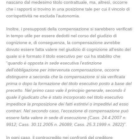
nascano dal medesimo titolo contrattuale, ma, altresì, occorre
che i rapporti si trovino in una posizione tale per cui il vincolo di
corrispettività ne escluda l’autonomia.
Inoltre, i presupposti della compensazione si sarebbero verificati
in tempo utile per essere dedotti nel corso del giudizio di
cognizione e, di conseguenza, la compensazione avrebbe
dovuto essere fatta valere nel giudizio di cognizione all’esito del
quale si è formato il titolo esecutivo per cui ha stabilito che
“
quando è opposta in sede esecutiva l’estinzione
dell’obbligazione per intervenuta compensazione, occorre
distinguere a seconda che la compensazione si sia verificata
prima o dopo la formazione del titolo esecutivo posto a base del
precetto. Nel primo caso vale il principio generale, secondo il
quale il giudicato che è stato incorporato nel titolo esecutivo
impedisce la proposizione dei fatti estintivi o impeditivi ad esso
contrari. Nel secondo caso, l’eccezione di compensazione può
essere fatta valere in sede di esecuzione (Cass. 24.4.2007 n.
9912; Cass. 30.11.2005 n. 26089; Cass. 25.3.1999 n. 2822)
”.
In ogni caso, il controcredito nei confronti del creditore