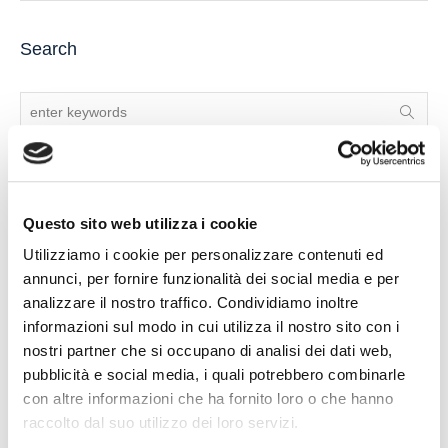
Search
Recent Posts
Questo sito web utilizza i cookie
Utilizziamo i cookie per personalizzare contenuti ed
IL DDL S.1595: NUOVE REGOLE SULLA CHIUSURA DEI
annunci, per fornire funzionalità dei social media e per
CONTI CORRENTI E SULL’EVENTUALE RIFIUTO DI
analizzare il nostro traffico. Condividiamo inoltre
APERTURA DI NUOVI RAPPORTI BANCARI
informazioni sul modo in cui utilizza il nostro sito con i
nostri partner che si occupano di analisi dei dati web,
POSSIBILE ACCESSO ALLA PROCEDURA DI
pubblicità e social media, i quali potrebbero combinarle
RISTRUTTURAZIONE DEI DEBITI DEL CONSUMATORE
con altre informazioni che ha fornito loro o che hanno
ANCHE PER L’IMPRENDITORE CESSATO CHE INTENDA
raccolto dal suo utilizzo dei loro servizi.
RISTRUTTURARE DEBITI DERIVANTI DALLA
PRECEDENTE ATTIVITA’