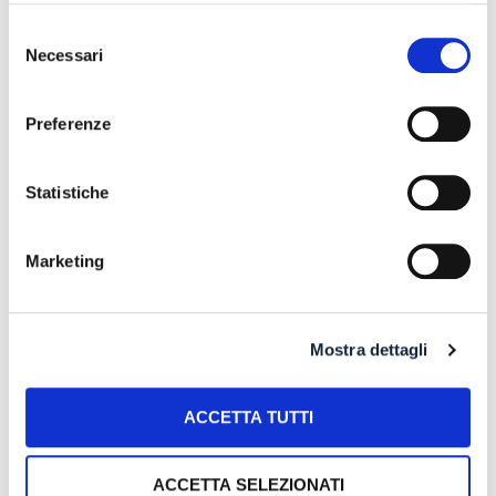
Selezione
RISARCIMENTO DANNI – CONDOTTA INADEMPIENTE DEI
Necessari
del
SANITARI – Gestione della gravidanza ed omessa diagnosi
consenso
della sindrome di Down
Preferenze
IL PAGAMENTO DEL MUTUO DELLA CASA FAMILIARE
TRA OBBLIGAZIONE NATURALE E ARRICCHIMENTO
SENZA CAUSA: LA CASSAZIONE RIBADISCE IL CRITERIO
Statistiche
DELLA PROPORZIONALITÀ
L’ABUSIVA CONCESSIONE DEL CREDITO
Marketing
Recent Comments
Mostra dettagli
ACCETTA TUTTI
ACCETTA SELEZIONATI
Archives