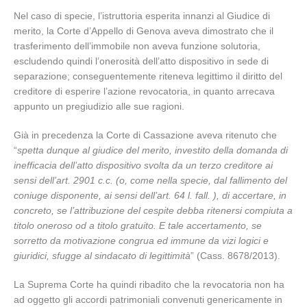
Nel caso di specie, l’istruttoria esperita innanzi al Giudice di
merito, la Corte d’Appello di Genova aveva dimostrato che il
trasferimento dell’immobile non aveva funzione solutoria,
escludendo quindi l’onerosità dell’atto dispositivo in sede di
separazione; conseguentemente riteneva legittimo il diritto del
creditore di esperire l’azione revocatoria, in quanto arrecava
appunto un pregiudizio alle sue ragioni.
Già in precedenza la Corte di Cassazione aveva ritenuto che
“
spetta dunque al giudice del merito, investito della domanda di
inefficacia dell’atto dispositivo svolta da un terzo creditore ai
sensi dell’art. 2901 c.c. (o, come nella specie, dal fallimento del
coniuge disponente, ai sensi dell’art. 64 l. fall. ), di accertare, in
concreto, se l’attribuzione del cespite debba ritenersi compiuta a
titolo oneroso od a titolo gratuito. E tale accertamento, se
sorretto da motivazione congrua ed immune da vizi logici e
giuridici, sfugge al sindacato di legittimità
” (Cass. 8678/2013).
La Suprema Corte ha quindi ribadito che la revocatoria non ha
ad oggetto gli accordi patrimoniali convenuti genericamente in