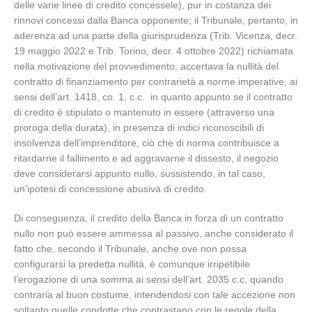
delle varie linee di credito concessele), pur in costanza dei
rinnovi concessi dalla Banca opponente; il Tribunale, pertanto, in
aderenza ad una parte della giurisprudenza (Trib. Vicenza, decr.
19 maggio 2022 e Trib. Torino, decr. 4 ottobre 2022) richiamata
nella motivazione del provvedimento, accertava la nullità del
contratto di finanziamento per contrarietà a norme imperative, ai
sensi dell’art. 1418, co. 1, c.c. in quanto appunto se il contratto
di credito è stipulato o mantenuto in essere (attraverso una
proroga della durata), in presenza di indici riconoscibili di
insolvenza dell’imprenditore, ciò che di norma contribuisce a
ritardarne il fallimento e ad aggravarne il dissesto, il negozio
deve considerarsi appunto nullo, sussistendo, in tal caso,
un’ipotesi di concessione abusiva di credito.
Di conseguenza, il credito della Banca in forza di un contratto
nullo non può essere ammessa al passivo, anche considerato il
fatto che, secondo il Tribunale, anche ove non possa
configurarsi la predetta nullità, è comunque irripetibile
l’erogazione di una somma ai sensi dell’art. 2035 c.c. quando
contraria al buon costume, intendendosi con tale accezione non
soltanto quelle condotte che contrastano con le regole della