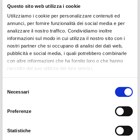
RISTRUTTURARE DEBITI DERIVANTI DALLA
Questo sito web utilizza i cookie
PRECEDENTE ATTIVITA’
Utilizziamo i cookie per personalizzare contenuti ed
RISARCIMENTO DANNI – CONDOTTA INADEMPIENTE DEI
annunci, per fornire funzionalità dei social media e per
SANITARI – Gestione della gravidanza ed omessa diagnosi
analizzare il nostro traffico. Condividiamo inoltre
della sindrome di Down
informazioni sul modo in cui utilizza il nostro sito con i
nostri partner che si occupano di analisi dei dati web,
IL PAGAMENTO DEL MUTUO DELLA CASA FAMILIARE
pubblicità e social media, i quali potrebbero combinarle
TRA OBBLIGAZIONE NATURALE E ARRICCHIMENTO
con altre informazioni che ha fornito loro o che hanno
SENZA CAUSA: LA CASSAZIONE RIBADISCE IL CRITERIO
raccolto dal suo utilizzo dei loro servizi.
DELLA PROPORZIONALITÀ
L’ABUSIVA CONCESSIONE DEL CREDITO
Selezione
Necessari
del
consenso
Recent Comments
Preferenze
Statistiche