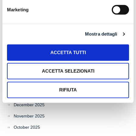
Archives
Marketing
July 2026
Mostra dettagli
June 2026
May 2026
ACCETTA TUTTI
April 2026
ACCETTA SELEZIONATI
March 2026
February 2026
RIFIUTA
January 2026
December 2025
November 2025
October 2025