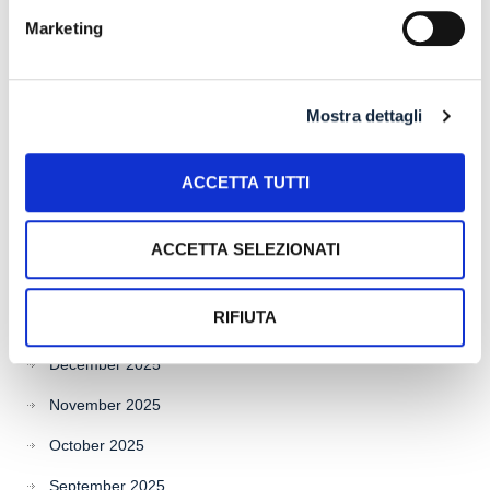
Archives
Marketing
July 2026
Mostra dettagli
June 2026
May 2026
ACCETTA TUTTI
April 2026
March 2026
ACCETTA SELEZIONATI
February 2026
RIFIUTA
January 2026
December 2025
November 2025
October 2025
September 2025