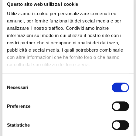
RISTRUTTURARE DEBITI DERIVANTI DALLA
Questo sito web utilizza i cookie
PRECEDENTE ATTIVITA’
Utilizziamo i cookie per personalizzare contenuti ed
RISARCIMENTO DANNI – CONDOTTA INADEMPIENTE DEI
annunci, per fornire funzionalità dei social media e per
SANITARI – Gestione della gravidanza ed omessa diagnosi
analizzare il nostro traffico. Condividiamo inoltre
della sindrome di Down
informazioni sul modo in cui utilizza il nostro sito con i
nostri partner che si occupano di analisi dei dati web,
IL PAGAMENTO DEL MUTUO DELLA CASA FAMILIARE
pubblicità e social media, i quali potrebbero combinarle
TRA OBBLIGAZIONE NATURALE E ARRICCHIMENTO
SENZA CAUSA: LA CASSAZIONE RIBADISCE IL CRITERIO
con altre informazioni che ha fornito loro o che hanno
DELLA PROPORZIONALITÀ
raccolto dal suo utilizzo dei loro servizi.
L’ABUSIVA CONCESSIONE DEL CREDITO
Selezione
Necessari
del
consenso
Recent Comments
Preferenze
Statistiche