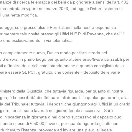
tanze di ricerca telematica dei beni da pignorare a sensi dell’art. 492
iforma entrata in vigore nel marzo 2023, ad oggi è l’intero sistema di
i una netta modifica.
d oggi, solo presso alcuni Fori italiani: nella nostra esperienza
mentare tale novità presso gli Uffici N.E.P. di Ravenna, che dal 1°
uzione esclusivamente in via telematica.
o completamente nuovo, l’unico modo per farsi strada nel
 and errors
: in primo luogo per quanto attiene ai
software
utilizzabili per
itati all’inoltro delle richieste: stando anche a quanto consigliato dallo
re essere SL PCT, gratuito, che consente il deposito delle varie
Ministero della Giustizia, che tuttavia riguarda, per quanto di nostra
a, è la possibilità di effettuare tali depositi in qualunque orario, alla
del Tribunale; tuttavia, i depositi che giungono agli Uffici in un orario
iorni feriali, sono lavorati nel giorno feriale successivo. Sarà
atto in scadenza in giornata o nel giorno successivo al deposito può
n fondo spese di € 50,00; invece, per quanto riguarda gli atti non
vrà ricevuto l’istanza, provveda ad inviare una p.e.c. al legale