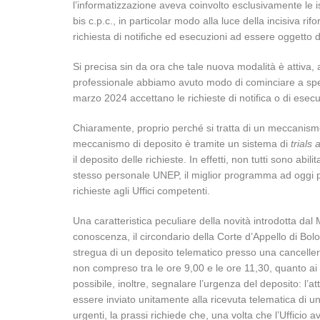
l’informatizzazione aveva coinvolto esclusivamente le is
bis c.p.c., in particolar modo alla luce della incisiva r
richiesta di notifiche ed esecuzioni ad essere oggetto d
Si precisa sin da ora che tale nuova modalità è attiva, a
professionale abbiamo avuto modo di cominciare a speri
marzo 2024 accettano le richieste di notifica o di esec
Chiaramente, proprio perché si tratta di un meccanism
meccanismo di deposito è tramite un sistema di
trials
il deposito delle richieste. In effetti, non tutti sono abil
stesso personale UNEP, il miglior programma ad oggi pa
richieste agli Uffici competenti.
Una caratteristica peculiare della novità introdotta dal 
conoscenza, il circondario della Corte d’Appello di Bologn
stregua di un deposito telematico presso una cancelleria 
non compreso tra le ore 9,00 e le ore 11,30, quanto ai g
possibile, inoltre, segnalare l’urgenza del deposito: l’
essere inviato unitamente alla ricevuta telematica di u
urgenti, la prassi richiede che, una volta che l’Ufficio a