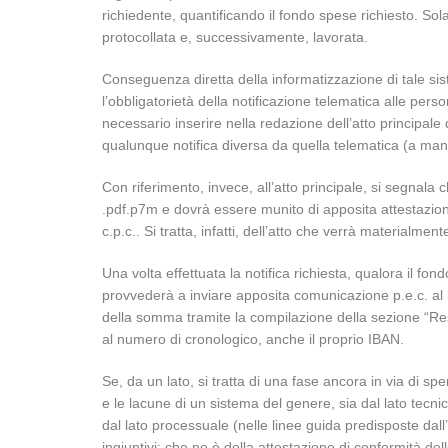
richiedente, quantificando il fondo spese richiesto. Sol
protocollata e, successivamente, lavorata.
Conseguenza diretta della informatizzazione di tale sist
l’obbligatorietà della notificazione telematica alle perso
necessario inserire nella redazione dell’atto principale 
qualunque notifica diversa da quella telematica (a ma
Con riferimento, invece, all’atto principale, si segnala c
.pdf.p7m e dovrà essere munito di apposita attestazion
c.p.c.. Si tratta, infatti, dell’atto che verrà materialmente
Una volta effettuata la notifica richiesta, qualora il fo
provvederà a inviare apposita comunicazione p.e.c. al 
della somma tramite la compilazione della sezione “Res
al numero di cronologico, anche il proprio IBAN.
Se, da un lato, si tratta di una fase ancora in via di sp
e le lacune di un sistema del genere, sia dal lato tec
dal lato processuale (nelle linee guida predisposte dall
ingiuntivi; che ne è della attestazione di conformità dell