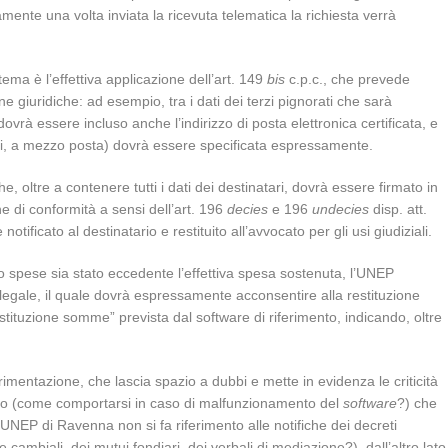
amente una volta inviata la ricevuta telematica la richiesta verrà
ema è l’effettiva applicazione dell’art. 149
bis
c.p.c., che prevede
ne giuridiche: ad esempio, tra i dati dei terzi pignorati che sarà
dovrà essere incluso anche l’indirizzo di posta elettronica certificata, e
ni, a mezzo posta) dovrà essere specificata espressamente.
he, oltre a contenere tutti i dati dei destinatari, dovrà essere firmato in
e di conformità a sensi dell’art. 196
decies
e 196
undecies
disp. att.
 notificato al destinatario e restituito all’avvocato per gli usi giudiziali.
ndo spese sia stato eccedente l’effettiva spesa sostenuta, l’UNEP
legale, il quale dovrà espressamente acconsentire alla restituzione
tituzione somme” prevista dal software di riferimento, indicando, oltre
erimentazione, che lascia spazio a dubbi e mette in evidenza le criticità
nico (come comportarsi in caso di malfunzionamento del
software
?) che
’UNEP di Ravenna non si fa riferimento alle notifiche dei decreti
e cambiali, dei mutui fondiari, dei verbali di mediazione?), dall’altro lato