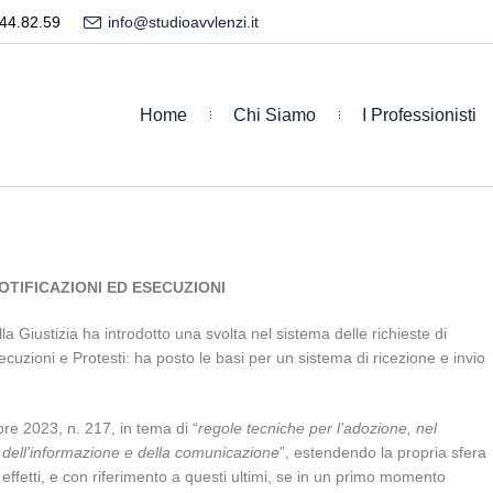
44.82.59
info@studioavvlenzi.it
Home
Chi Siamo
I Professionisti
OTIFICAZIONI ED ESECUZIONI
a Giustizia ha introdotto una svolta nel sistema delle richieste di
secuzioni e Protesti: ha posto le basi per un sistema di ricezione e invio
re 2023, n. 217, in tema di “
regole tecniche per l’adozione, nel
e dell’informazione e della comunicazione
”, estendendo la propria sfera
 In effetti, e con riferimento a questi ultimi, se in un primo momento