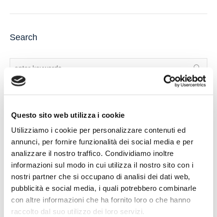
Search
Questo sito web utilizza i cookie
Recent Posts
Utilizziamo i cookie per personalizzare contenuti ed
annunci, per fornire funzionalità dei social media e per
IL DDL S.1595: NUOVE REGOLE SULLA CHIUSURA DEI
analizzare il nostro traffico. Condividiamo inoltre
CONTI CORRENTI E SULL’EVENTUALE RIFIUTO DI
informazioni sul modo in cui utilizza il nostro sito con i
APERTURA DI NUOVI RAPPORTI BANCARI
nostri partner che si occupano di analisi dei dati web,
POSSIBILE ACCESSO ALLA PROCEDURA DI
pubblicità e social media, i quali potrebbero combinarle
RISTRUTTURAZIONE DEI DEBITI DEL CONSUMATORE
con altre informazioni che ha fornito loro o che hanno
ANCHE PER L’IMPRENDITORE CESSATO CHE INTENDA
raccolto dal suo utilizzo dei loro servizi.