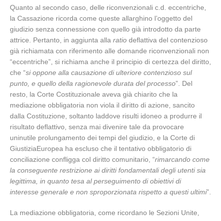
Quanto al secondo caso, delle riconvenzionali c.d. eccentriche,
la Cassazione ricorda come queste allarghino l’oggetto del
giudizio senza connessione con quello già introdotto da parte
attrice. Pertanto, in aggiunta alla
ratio
deflattiva del contenzioso
già richiamata con riferimento alle domande riconvenzionali non
“eccentriche”, si richiama anche il principio di certezza del diritto,
che “
si oppone alla causazione di ulteriore contenzioso sul
punto, e quello della ragionevole durata del processo
”. Del
resto, la Corte Costituzionale aveva già chiarito che la
mediazione obbligatoria non viola il diritto di azione, sancito
dalla Costituzione, soltanto laddove risulti idoneo a produrre il
risultato deflattivo, senza mai divenire tale da provocare
uninutile prolungamento dei tempi del giudizio, e la Corte di
GiustiziaEuropea ha escluso che il tentativo obbligatorio di
conciliazione confligga col diritto comunitario, “
rimarcando come
la conseguente restrizione ai diritti fondamentali degli utenti sia
legittima, in quanto tesa al perseguimento di obiettivi di
interesse generale e non sproporzionata rispetto a questi ultimi
”.
La mediazione obbligatoria, come ricordano le Sezioni Unite,