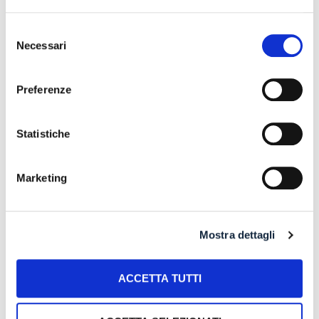
RISTRUTTURARE DEBITI DERIVANTI DALLA
PRECEDENTE ATTIVITA’
Selezione
RISARCIMENTO DANNI – CONDOTTA INADEMPIENTE DEI
Necessari
del
SANITARI – Gestione della gravidanza ed omessa diagnosi
consenso
della sindrome di Down
Preferenze
IL PAGAMENTO DEL MUTUO DELLA CASA FAMILIARE
TRA OBBLIGAZIONE NATURALE E ARRICCHIMENTO
Statistiche
SENZA CAUSA: LA CASSAZIONE RIBADISCE IL CRITERIO
DELLA PROPORZIONALITÀ
L’ABUSIVA CONCESSIONE DEL CREDITO
Marketing
Mostra dettagli
Recent Comments
ACCETTA TUTTI