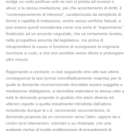
svolge un ruolo proficuo solo se non si presta ad eccessi o
abusi; e la stessa mediazione, più che accertamento di diritti, è
“
contemperamento di interessi
“, caratterizzata da semplicità di
forme e rapidità di trattazione, anche senza verifiche fattuali, e
può essere quindi considerata come una sorta di “esperimento”
finalizzato ad un accordo negoziale, che va certamente tentato,
nella prospettiva assunta dal legislatore, ma prima di
intraprendere la causa in funzione di scongiurare la originaria
iscrizione a ruolo, e che non avrebbe senso diluire e prolungare
oltre misura.
Ragionando
a contrario
, e cioè seguendo sino alle sue ultime
conseguenze la tesi (ormai nomofilatticamente respinta) per la
quale la domanda riconvenzionale dovrebbe essere soggetta a
mediazione obbligatoria, si dovrebbe estendere la stessa
ratio
a
tutte le domande proposte in giudizio che siano diverse ed
ulteriori rispetto a quella inizialmente introdotta dall’attore,
includendo dunque la c.d.
reconventio reconventionis
, la
domanda proposta da un convenuto verso l’altro, oppure da e
contro terzi interventori, volontari o su chiamata, con una
evidente rischio di inutile proliferazione di procedimenti di