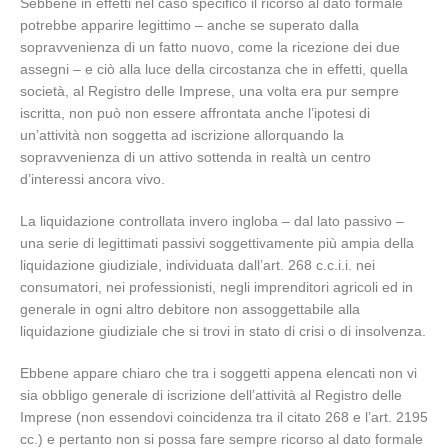
Sebbene in effetti nel caso specifico il ricorso al dato formale
potrebbe apparire legittimo – anche se superato dalla
sopravvenienza di un fatto nuovo, come la ricezione dei due
assegni – e ciò alla luce della circostanza che in effetti, quella
società, al Registro delle Imprese, una volta era pur sempre
iscritta, non può non essere affrontata anche l’ipotesi di
un’attività non soggetta ad iscrizione allorquando la
sopravvenienza di un attivo sottenda in realtà un centro
d’interessi ancora vivo.
La liquidazione controllata invero ingloba – dal lato passivo –
una serie di legittimati passivi soggettivamente più ampia della
liquidazione giudiziale, individuata dall’art. 268 c.c.i.i. nei
consumatori, nei professionisti, negli imprenditori agricoli ed in
generale in ogni altro debitore non assoggettabile alla
liquidazione giudiziale che si trovi in stato di crisi o di insolvenza.
Ebbene appare chiaro che tra i soggetti appena elencati non vi
sia obbligo generale di iscrizione dell’attività al Registro delle
Imprese (non essendovi coincidenza tra il citato 268 e l’art. 2195
cc.) e pertanto non si possa fare sempre ricorso al dato formale