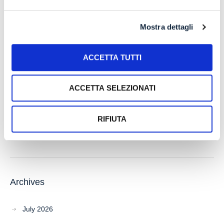
della sindrome di Down
IL PAGAMENTO DEL MUTUO DELLA CASA FAMILIARE
Mostra dettagli
TRA OBBLIGAZIONE NATURALE E ARRICCHIMENTO
SENZA CAUSA: LA CASSAZIONE RIBADISCE IL CRITERIO
DELLA PROPORZIONALITÀ
ACCETTA TUTTI
L’ABUSIVA CONCESSIONE DEL CREDITO
ACCETTA SELEZIONATI
Recent Comments
RIFIUTA
Archives
July 2026