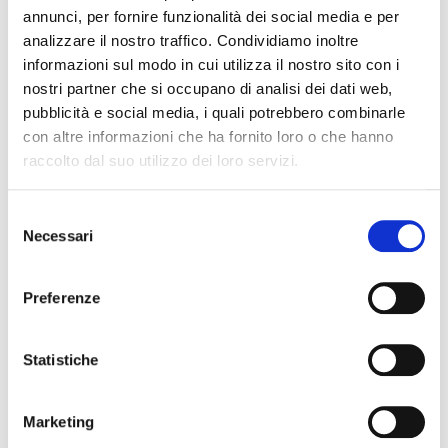
annunci, per fornire funzionalità dei social media e per
analizzare il nostro traffico. Condividiamo inoltre
informazioni sul modo in cui utilizza il nostro sito con i
nostri partner che si occupano di analisi dei dati web,
pubblicità e social media, i quali potrebbero combinarle
con altre informazioni che ha fornito loro o che hanno
Recent Posts
raccolto dal suo utilizzo dei loro servizi.
IL DDL S.1595: NUOVE REGOLE SULLA CHIUSURA DEI
Selezione
CONTI CORRENTI E SULL’EVENTUALE RIFIUTO DI
Necessari
del
APERTURA DI NUOVI RAPPORTI BANCARI
consenso
POSSIBILE ACCESSO ALLA PROCEDURA DI
Preferenze
RISTRUTTURAZIONE DEI DEBITI DEL CONSUMATORE
ANCHE PER L’IMPRENDITORE CESSATO CHE INTENDA
RISTRUTTURARE DEBITI DERIVANTI DALLA
Statistiche
PRECEDENTE ATTIVITA’
RISARCIMENTO DANNI – CONDOTTA INADEMPIENTE DEI
Marketing
SANITARI – Gestione della gravidanza ed omessa diagnosi