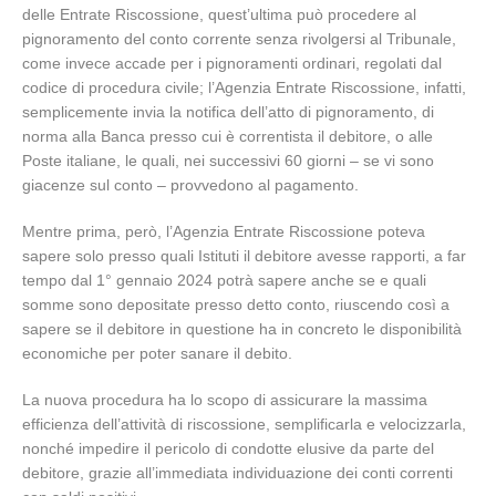
delle Entrate Riscossione, quest’ultima può procedere al
pignoramento del conto corrente senza rivolgersi al Tribunale,
come invece accade per i pignoramenti ordinari, regolati dal
codice di procedura civile; l’Agenzia Entrate Riscossione, infatti,
semplicemente invia la notifica dell’atto di pignoramento, di
norma alla Banca presso cui è correntista il debitore, o alle
Poste italiane, le quali, nei successivi 60 giorni – se vi sono
giacenze sul conto – provvedono al pagamento.
Mentre prima, però, l’Agenzia Entrate Riscossione poteva
sapere solo presso quali Istituti il debitore avesse rapporti, a far
tempo dal 1° gennaio 2024 potrà sapere anche se e quali
somme sono depositate presso detto conto, riuscendo così a
sapere se il debitore in questione ha in concreto le disponibilità
economiche per poter sanare il debito.
La nuova procedura ha lo scopo di assicurare la massima
efficienza dell’attività di riscossione, semplificarla e velocizzarla,
nonché impedire il pericolo di condotte elusive da parte del
debitore, grazie all’immediata individuazione dei conti correnti