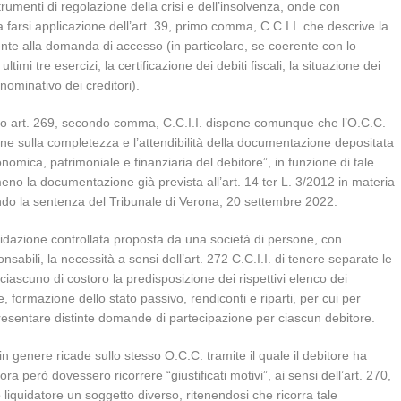
strumenti di regolazione della crisi e dell’insolvenza, onde con
 farsi applicazione dell’art. 39, primo comma, C.C.I.I. che descrive la
te alla domanda di accesso (in particolare, se coerente con lo
ltimi tre esercizi, la certificazione dei debiti fiscali, la situazione dei
 nominativo dei creditori).
mato art. 269, secondo comma, C.C.I.I. dispone comunque che l’O.C.C.
ne sulla completezza e l’attendibilità della documentazione depositata
nomica, patrimoniale e finanziaria del debitore”, in funzione di tale
meno la documentazione già prevista all’art. 14 ter L. 3/2012 in materia
ando la sentenza del Tribunale di Verona, 20 settembre 2022.
uidazione controllata proposta da una società di persone, con
sabili, la necessità a sensi dell’art. 272 C.C.I.I. di tenere separate le
r ciascuno di costoro la predisposizione dei rispettivi elenco dei
, formazione dello stato passivo, rendiconti e riparti, per cui per
presentare distinte domande di partecipazione per ciascun debitore.
in genere ricade sullo stesso O.C.C. tramite il quale il debitore ha
a però dovessero ricorrere “giustificati motivi”, ai sensi dell’art. 270,
liquidatore un soggetto diverso, ritenendosi che ricorra tale