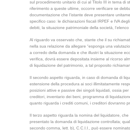
sul procedimento unitario di cui al Titolo III in tema di 
riferimento a queste ultime, occorre verificare se debba
documentazione che l’istante deve presentare unitamen
specifico caso: le dichiarazioni fiscali IRPEF e IVA degli u
debiti, la situazione patrimoniale della società, l’elenco
Al riguardo va osservato che, stante che il su richia
nella sua relazione da allegare “esponga una valutazio
a corredo della domanda e che illustri la situazione eco
verifica, dovrà essere depositata insieme al ricorso al
di liquidazione del patrimonio, a tal proposito richiam
Il secondo aspetto riguarda, in caso di domanda di liq
estensione della procedura ai soci illimitatamente respon
posizioni attive e passive dei singoli liquidati, ossia pe
creditori, inventario dei beni, programma di liquidazione
quanto riguarda i crediti comuni, i creditori dovranno 
Il terzo aspetto riguarda la nomina del liquidatore, che 
presentato la domanda di liquidazione controllata; qualor
secondo comma, lett. b), C.C.I.I., può essere nominato 