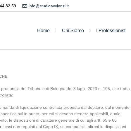
44.82.59
info@studioavvlenzi.it
Home
Chi Siamo
I Professionisti
CHE
pronuncia del Tribunale di Bologna del 3 luglio 2023 n. 105, che tratta
rollata:
domanda di liquidazione controllata proposta dal debitore, dal momento
specifica sul in punto, per cui si devono ritenere applicabili, quale
o, le disposizioni di carattere generale di cui agli artt. 65 e 66
er i casi non regolati dal Capo IX, se compatibili, altresì le disposizioni