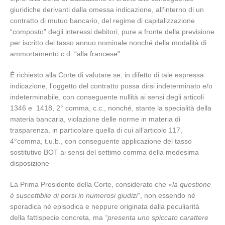
giuridiche derivanti dalla omessa indicazione, all’interno di un
contratto di mutuo bancario, del regime di capitalizzazione
“composto” degli interessi debitori, pure a fronte della previsione
per iscritto del tasso annuo nominale nonché della modalità di
ammortamento c.d. “alla francese”.
È richiesto alla Corte di valutare se, in difetto di tale espressa
indicazione, l’oggetto del contratto possa dirsi indeterminato e/o
indeterminabile, con conseguente nullità ai sensi degli articoli
1346 e 1418, 2° comma, c.c., nonché, stante la specialità della
materia bancaria, violazione delle norme in materia di
trasparenza, in particolare quella di cui all’articolo 117,
4°comma, t.u.b., con conseguente applicazione del tasso
sostitutivo BOT ai sensi del settimo comma della medesima
disposizione
La Prima Presidente della Corte, considerato che «
la questione
è suscettibile di porsi in numerosi giudizi
”, non essendo né
sporadica né episodica e neppure originata dalla peculiarità
della fattispecie concreta, ma
“presenta uno spiccato carattere