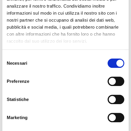
analizzare il nostro traffico. Condividiamo inoltre
TRA OBBLIGAZIONE NATURALE E ARRICCHIMENTO
SENZA CAUSA: LA CASSAZIONE RIBADISCE IL CRITERIO
informazioni sul modo in cui utilizza il nostro sito con i
DELLA PROPORZIONALITÀ
nostri partner che si occupano di analisi dei dati web,
pubblicità e social media, i quali potrebbero combinarle
L’ABUSIVA CONCESSIONE DEL CREDITO
con altre informazioni che ha fornito loro o che hanno
raccolto dal suo utilizzo dei loro servizi.
Selezione
Recent Comments
Necessari
del
consenso
Preferenze
Archives
Statistiche
July 2026
Marketing
June 2026