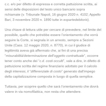
c.c. e/o per difetto di espressa e corretta pattuizione scritta, ai
sensi delle disposizioni del testo unico bancario sopra
richiamate (v. Tribunale Napoli, 16 giugno 2020 n. 4102; Appello
Bari, 3 novembre 2020 n. 1890 tutte in
expartedebitoris
).
Una chiave di lettura utile per cercare di prevedere, nel limite del
possibile, quello che potrebbe essere l’orientamento che vorrà
seguire la Corte, si segnala in un arresto, sempre a Sezioni
Unite (Cass. 12 maggio 2020, n. 8770), in cui il giudice di
legittimità aveva già affermato che, ai fini di una precisa
“
misurabilità/determinazione dell’oggetto contrattuale
”, occorre
tener conto anche dei “
c.d. costi occulti
”, vale a dire, in difetto di
pattuizione scritta del regime finanziario adottato per il calcolo
degli interessi, il “
differenziale di costo
” generato dall’impego
della capitalizzazione composta in luogo di quella semplice.
Tuttavia, per scoprire quello che sarà l’orientamento che dovrà
valere in via nomofilattica, non resta che attendere.