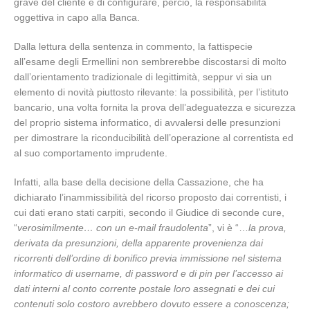
grave del cliente e di configurare, perciò, la responsabilità
oggettiva in capo alla Banca.
Dalla lettura della sentenza in commento, la fattispecie
all’esame degli Ermellini non sembrerebbe discostarsi di molto
dall’orientamento tradizionale di legittimità, seppur vi sia un
elemento di novità piuttosto rilevante: la possibilità, per l’istituto
bancario, una volta fornita la prova dell’adeguatezza e sicurezza
del proprio sistema informatico, di avvalersi delle presunzioni
per dimostrare la riconducibilità dell’operazione al correntista ed
al suo comportamento imprudente.
Infatti, alla base della decisione della Cassazione, che ha
dichiarato l’inammissibilità del ricorso proposto dai correntisti, i
cui dati erano stati carpiti, secondo il Giudice di seconde cure,
“
verosimilmente… con un e-mail fraudolenta
”, vi è “…
la prova,
derivata da presunzioni, della apparente provenienza dai
ricorrenti dell’ordine di bonifico previa immissione nel sistema
informatico di username, di password e di pin per l’accesso ai
dati interni al conto corrente postale loro assegnati e dei cui
contenuti solo costoro avrebbero dovuto essere a conoscenza;