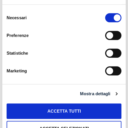
PRECEDENTE ATTIVITA’
Selezione
RISARCIMENTO DANNI – CONDOTTA INADEMPIENTE DEI
Necessari
del
SANITARI – Gestione della gravidanza ed omessa diagnosi
consenso
della sindrome di Down
Preferenze
IL PAGAMENTO DEL MUTUO DELLA CASA FAMILIARE
TRA OBBLIGAZIONE NATURALE E ARRICCHIMENTO
SENZA CAUSA: LA CASSAZIONE RIBADISCE IL CRITERIO
Statistiche
DELLA PROPORZIONALITÀ
L’ABUSIVA CONCESSIONE DEL CREDITO
Marketing
Mostra dettagli
Recent Comments
ACCETTA TUTTI