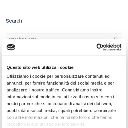
Search
Questo sito web utilizza i cookie
Recent Posts
Utilizziamo i cookie per personalizzare contenuti ed
annunci, per fornire funzionalità dei social media e per
IL DDL S.1595: NUOVE REGOLE SULLA CHIUSURA DEI
analizzare il nostro traffico. Condividiamo inoltre
CONTI CORRENTI E SULL’EVENTUALE RIFIUTO DI
informazioni sul modo in cui utilizza il nostro sito con i
APERTURA DI NUOVI RAPPORTI BANCARI
nostri partner che si occupano di analisi dei dati web,
POSSIBILE ACCESSO ALLA PROCEDURA DI
pubblicità e social media, i quali potrebbero combinarle
RISTRUTTURAZIONE DEI DEBITI DEL CONSUMATORE
con altre informazioni che ha fornito loro o che hanno
ANCHE PER L’IMPRENDITORE CESSATO CHE INTENDA
raccolto dal suo utilizzo dei loro servizi.
RISTRUTTURARE DEBITI DERIVANTI DALLA