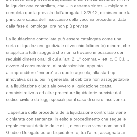
la liquidazione controllata, che – in estrema sintesi – migliora e
completa quella prevista dall’abrogata l. 3/2012, eliminandone la
principale causa dell’insuccesso della vecchia procedura, data
dalla fase di omologa, ora non più prevista.
La liquidazione controllata può essere catalogata come una
sorta di liquidazione giudiziale (il vecchio fallimento) minore, che
si applica a tutti i soggetti che non si trovano in possesso dei
requisiti dimensionali di cui all’art. 2, 1° comma – lett. c, C.C.I.I.,
ovvero al consumatore, al professionista, appunto
all’imprenditore “minore” e a quello agricolo, alla start up
innovativa ossia, più in generale, al debitore non assoggettabile
alla liquidazione giudiziale ovvero a liquidazione coatta
amministrativa o ad altre procedure liquidatorie previste dal
codice civile o da leggi speciali per il caso di crisi o insolvenza.
L’apertura della procedura della liquidazione controllata viene
dichiarata con sentenza, in esito a procedimento che segue le
regole comuni dettate dal c.c.i.i., e con essa viene nominato il
Giudice Delegato ed un Liquidatore e, tra l’altro, assegnato ai