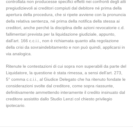
controllata non producesse specifici effetti nei confronti degli atti
pregiudizievoli ai creditori compiuti dal debitore né prima della
apertura della procedura, che si ripete avviene con la pronuncia
della relativa sentenza, né prima della notifica della stessa ai
creditori, anche perché la disciplina delle azioni revocatorie c.d.
fallimentari prevista per la liquidazione giudiziale, appunto,
dall’art. 166 c.c.i.i., non è richiamata quanto alla regolazione
della crisi da sovraindebitamento e non può quindi, applicarsi in
via analogica.
Ritenute le contestazioni di cui sopra non superabili da parte del
Liquidatore, la questione è stata rimessa, a sensi dell’art. 273,
5° comma c.c.i.i., al Giudice Delegato che ha ritenuto fondate le
considerazioni svolte dal creditore, come sopra riassunte,
definitivamente ammettendo interamente il credito insinuato dal
creditore assistito dallo Studio Lenzi col chiesto privilegio
ipotecario.