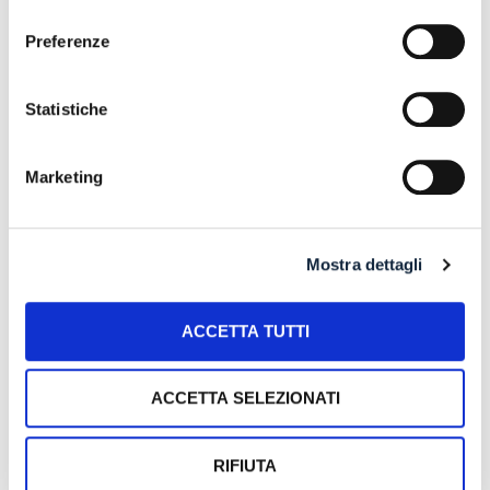
consenso
Preferenze
Recent Posts
Statistiche
IL DDL S.1595: NUOVE REGOLE SULLA CHIUSURA DEI
CONTI CORRENTI E SULL’EVENTUALE RIFIUTO DI
Marketing
APERTURA DI NUOVI RAPPORTI BANCARI
POSSIBILE ACCESSO ALLA PROCEDURA DI
RISTRUTTURAZIONE DEI DEBITI DEL CONSUMATORE
Mostra dettagli
ANCHE PER L’IMPRENDITORE CESSATO CHE INTENDA
RISTRUTTURARE DEBITI DERIVANTI DALLA
PRECEDENTE ATTIVITA’
ACCETTA TUTTI
RISARCIMENTO DANNI – CONDOTTA INADEMPIENTE DEI
SANITARI – Gestione della gravidanza ed omessa diagnosi
ACCETTA SELEZIONATI
della sindrome di Down
IL PAGAMENTO DEL MUTUO DELLA CASA FAMILIARE
RIFIUTA
TRA OBBLIGAZIONE NATURALE E ARRICCHIMENTO