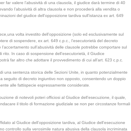
r far valere l’abusività di una clausola, il giudice darà termine di 40
levando l’abusività di altra clausola e non procederà alla vendita o
inazioni del giudice dell’opposizione tardiva sull’istanza ex art. 649
nvece,una volta investito dell’opposizione (solo ed esclusivamente sul
 potere di sospendere, ex art. 649 c.p.c., l’esecutorietà del decreto
che l’accertamento sull’abusività delle clausole potrebbe comportare sul
i rito. In caso di sospensione dell’esecutorietà, il Giudice
 potrà far altro che adottare il provvedimento di cui all’art. 623 c.p.c.
o, di una sentenza storica delle Sezioni Unite, in quanto potenzialmente
si a seguito di decreto ingiuntivo non opposto, consentendo un doppio
amente alle fattispecie espressamente considerate.
buzione di notevoli poteri officiosi al Giudice dell’esecuzione, il quale,
indacare il titolo di formazione giudiziale se non per circostanze formali
idato al Giudice dell’opposizione tardiva, al Giudice dell’esecuzione
mo controllo sulla verosimile natura abusiva della clausola incriminata