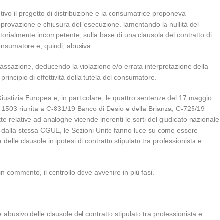
utivo il progetto di distribuzione e la consumatrice proponeva
pprovazione e chiusura dell’esecuzione, lamentando la nullità del
torialmente incompetente, sulla base di una clausola del contratto di
consumatore e, quindi, abusiva.
cassazione, deducendo la violazione e/o errata interpretazione della
 principio di effettività della tutela del consumatore.
iustizia Europea e, in particolare, le quattro sentenze del 17 maggio
1503 riunita a C-831/19 Banco di Desio e della Brianza; C-725/19
 relative ad analoghe vicende inerenti le sorti del giudicato nazionale
e dalla stessa CGUE, le Sezioni Unite fanno luce su come essere
à delle clausole in ipotesi di contratto stipulato tra professionista e
n commento, il controllo deve avvenire in più fasi.
ere abusivo delle clausole del contratto stipulato tra professionista e