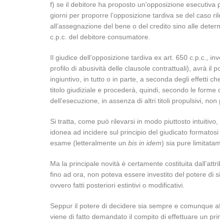
f) se il debitore ha proposto un’opposizione esecutiva pe
giorni per proporre l’opposizione tardiva se del caso ri
all’assegnazione del bene o del credito sino alle determ
c.p.c. del debitore consumatore.
Il giudice dell’opposizione tardiva ex art. 650 c.p.c., i
profilo di abusività delle clausole contrattuali), avrà il
ingiuntivo, in tutto o in parte, a seconda degli effetti 
titolo giudiziale e procederà, quindi, secondo le forme d
dell’esecuzione, in assenza di altri titoli propulsivi, non
Si tratta, come può rilevarsi in modo piuttosto intuitiv
idonea ad incidere sul principio del giudicato formato
esame (letteralmente un
bis in idem
) sia pure limitat
Ma la principale novità è certamente costituita dall’attri
fino ad ora, non poteva essere investito del potere di s
ovvero fatti posteriori estintivi o modificativi.
Seppur il potere di decidere sia sempre e comunque aff
viene di fatto demandato il compito di effettuare un pri