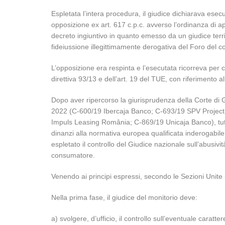
Espletata l’intera procedura, il giudice dichiarava esec
opposizione ex art. 617 c.p.c. avverso l’ordinanza di a
decreto ingiuntivo in quanto emesso da un giudice terri
fideiussione illegittimamente derogativa del Foro del 
L’opposizione era respinta e l’esecutata ricorreva per 
direttiva 93/13 e dell’art. 19 del TUE, con riferimento al
Dopo aver ripercorso la giurisprudenza della Corte di G
2022 (C-600/19 Ibercaja Banco; C-693/19 SPV Project 
Impuls Leasing România; C-869/19 Unicaja Banco), tutte
dinanzi alla normativa europea qualificata inderogabil
espletato il controllo del Giudice nazionale sull’abusivit
consumatore.
Venendo ai principi espressi, secondo le Sezioni Unite i
Nella prima fase, il giudice del monitorio deve:
a) svolgere, d’ufficio, il controllo sull’eventuale caratt