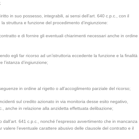
;
ritto in suo possesso, integrabili, ai sensi dell’art. 640 c.p.c., con il
on la struttura e funzione del procedimento d’ingiunzione:
 contratto e di fornire gli eventuali chiarimenti necessari anche in ordine
do egli far ricorso ad un’istruttoria eccedente la funzione e la finalità
e l’istanza d’ingiunzione;
nseguenze in ordine al rigetto o all’accoglimento parziale del ricorso;
e incidenti sul credito azionato in via monitoria desse esito negativo,
c., anche in relazione alla anzidetta effettuata delibazione;
ato dall’art. 641 c.p.c., nonché l’espresso avvertimento che in mancanza
 valere l’eventuale carattere abusivo delle clausole del contratto e il