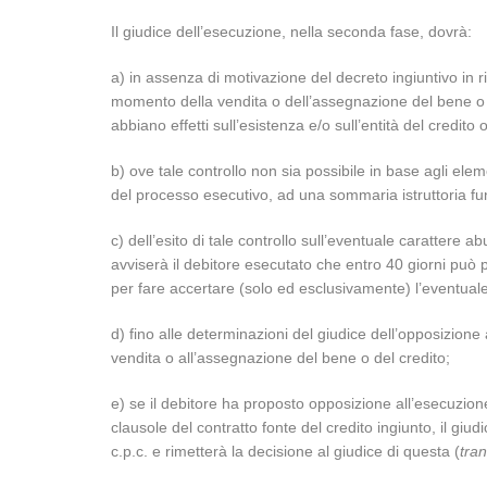
Il giudice dell’esecuzione, nella seconda fase, dovrà:
a) in assenza di motivazione del decreto ingiuntivo in rif
momento della vendita o dell’assegnazione del bene o d
abbiano effetti sull’esistenza e/o sull’entità del credito
b) ove tale controllo non sia possibile in base agli eleme
del processo esecutivo, ad una sommaria istruttoria fun
c) dell’esito di tale controllo sull’eventuale carattere a
avviserà il debitore esecutato che entro 40 giorni può p
per fare accertare (solo ed esclusivamente) l’eventuale 
d) fino alle determinazioni del giudice dell’opposizione 
vendita o all’assegnazione del bene o del credito;
e) se il debitore ha proposto opposizione all’esecuzione 
clausole del contratto fonte del credito ingiunto, il giud
c.p.c. e rimetterà la decisione al giudice di questa (
tran