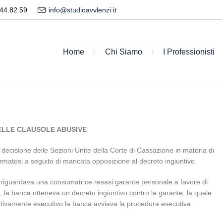
44.82.59
info@studioavvlenzi.it
Home
Chi Siamo
I Professionisti
ELLE CLAUSOLE ABUSIVE
ecisione delle Sezioni Unite della Corte di Cassazione in materia di
matosi a seguito di mancata opposizione al decreto ingiuntivo.
a riguardava una consumatrice resasi garante personale a favore di
, la banca otteneva un decreto ingiuntivo contro la garante, la quale
nitivamente esecutivo la banca avviava la procedura esecutiva