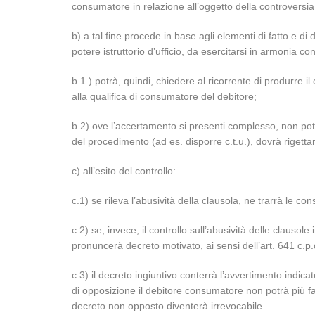
consumatore in relazione all’oggetto della controversia
b) a tal fine procede in base agli elementi di fatto e di di
potere istruttorio d’ufficio, da esercitarsi in armonia c
b.1.) potrà, quindi, chiedere al ricorrente di produrre il
alla qualifica di consumatore del debitore;
b.2) ove l’accertamento si presenti complesso, non poten
del procedimento (ad es. disporre c.t.u.), dovrà rigettar
c) all’esito del controllo:
c.1) se rileva l’abusività della clausola, ne trarrà le co
c.2) se, invece, il controllo sull’abusività delle clausol
pronuncerà decreto motivato, ai sensi dell’art. 641 c.p.
c.3) il decreto ingiuntivo conterrà l’avvertimento indic
di opposizione il debitore consumatore non potrà più far
decreto non opposto diventerà irrevocabile.