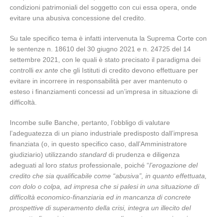
condizioni patrimoniali del soggetto con cui essa opera, onde
evitare una abusiva concessione del credito.
Su tale specifico tema è infatti intervenuta la Suprema Corte con
le sentenze n. 18610 del 30 giugno 2021 e n. 24725 del 14
settembre 2021, con le quali è stato precisato il paradigma dei
controlli
ex ante
che gli Istituti di credito devono effettuare per
evitare in incorrere in responsabilità per aver mantenuto o
esteso i finanziamenti concessi ad un’impresa in situazione di
difficoltà.
Incombe sulle Banche, pertanto, l’obbligo di valutare
l’adeguatezza di un piano industriale predisposto dall’impresa
finanziata (o, in questo specifico caso, dall’Amministratore
giudiziario) utilizzando
standard
di prudenza e diligenza
adeguati al loro
status
professionale, poiché “
l’erogazione del
credito che sia qualificabile come “abusiva”, in quanto effettuata,
con dolo o colpa, ad impresa che si palesi in una situazione di
difficoltà economico-finanziaria ed in mancanza di concrete
prospettive di superamento della crisi, integra un illecito del