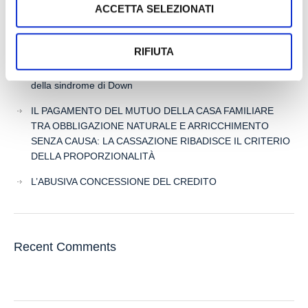
ACCETTA SELEZIONATI
RISTRUTTURARE DEBITI DERIVANTI DALLA
PRECEDENTE ATTIVITA’
RIFIUTA
RISARCIMENTO DANNI – CONDOTTA INADEMPIENTE DEI
SANITARI – Gestione della gravidanza ed omessa diagnosi
della sindrome di Down
IL PAGAMENTO DEL MUTUO DELLA CASA FAMILIARE
TRA OBBLIGAZIONE NATURALE E ARRICCHIMENTO
SENZA CAUSA: LA CASSAZIONE RIBADISCE IL CRITERIO
DELLA PROPORZIONALITÀ
L’ABUSIVA CONCESSIONE DEL CREDITO
Recent Comments