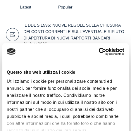
Latest
Popular
IL DDL S.1595: NUOVE REGOLE SULLA CHIUSURA
DEI CONTI CORRENTI E SULL’EVENTUALE RIFIUTO
DI APERTURA DI NUOVI RAPPORTI BANCARI
31 July 2026
POSSIBILE ACCESSO ALLA PROCEDURA DI
RISTRUTTURAZIONE DEI DEBITI DEL
Questo sito web utilizza i cookie
CONSUMATORE ANCHE PER L’IMPRENDITORE
CESSATO CHE INTENDA RISTRUTTURARE DEBITI
Utilizziamo i cookie per personalizzare contenuti ed
DERIVANTI DALLA PRECEDENTE ATTIVITA’
annunci, per fornire funzionalità dei social media e per
24 July 2026
analizzare il nostro traffico. Condividiamo inoltre
informazioni sul modo in cui utilizza il nostro sito con i
RISARCIMENTO DANNI – CONDOTTA
nostri partner che si occupano di analisi dei dati web,
INADEMPIENTE DEI SANITARI – Gestione della
pubblicità e social media, i quali potrebbero combinarle
gravidanza ed omessa diagnosi della sindrome di
con altre informazioni che ha fornito loro o che hanno
Down
raccolto dal suo utilizzo dei loro servizi.