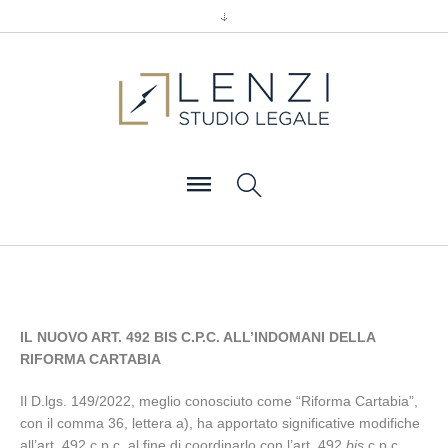
IL NUOVO ART. 492 BIS C.P.C. ALL’INDOMANI DELLA
RIFORMA CARTABIA
Il D.lgs. 149/2022, meglio conosciuto come “Riforma Cartabia”,
con il comma 36, lettera a), ha apportato significative modifiche
all’art. 492 c.p.c. al fine di coordinarlo con l’art. 492
bis
c.p.c.