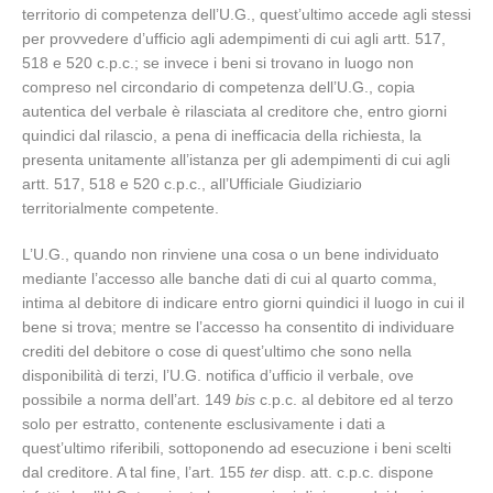
territorio di competenza dell’U.G., quest’ultimo accede agli stessi
per provvedere d’ufficio agli adempimenti di cui agli artt. 517,
518 e 520 c.p.c.; se invece i beni si trovano in luogo non
compreso nel circondario di competenza dell’U.G., copia
autentica del verbale è rilasciata al creditore che, entro giorni
quindici dal rilascio, a pena di inefficacia della richiesta, la
presenta unitamente all’istanza per gli adempimenti di cui agli
artt. 517, 518 e 520 c.p.c., all’Ufficiale Giudiziario
territorialmente competente.
L’U.G., quando non rinviene una cosa o un bene individuato
mediante l’accesso alle banche dati di cui al quarto comma,
intima al debitore di indicare entro giorni quindici il luogo in cui il
bene si trova; mentre se l’accesso ha consentito di individuare
crediti del debitore o cose di quest’ultimo che sono nella
disponibilità di terzi, l’U.G. notifica d’ufficio il verbale, ove
possibile a norma dell’art. 149
bis
c.p.c. al debitore ed al terzo
solo per estratto, contenente esclusivamente i dati a
quest’ultimo riferibili, sottoponendo ad esecuzione i beni scelti
dal creditore. A tal fine, l’art. 155
ter
disp. att. c.p.c. dispone