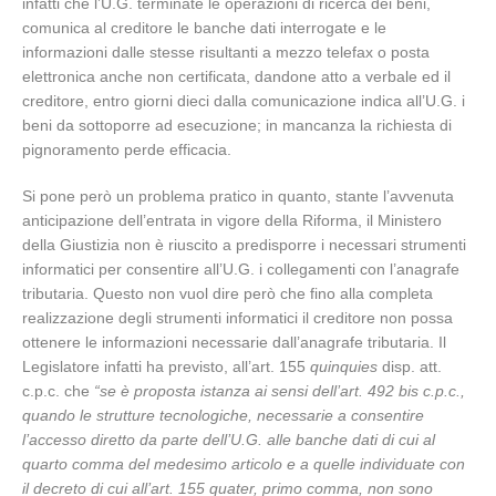
infatti che l’U.G. terminate le operazioni di ricerca dei beni,
comunica al creditore le banche dati interrogate e le
informazioni dalle stesse risultanti a mezzo telefax o posta
elettronica anche non certificata, dandone atto a verbale ed il
creditore, entro giorni dieci dalla comunicazione indica all’U.G. i
beni da sottoporre ad esecuzione; in mancanza la richiesta di
pignoramento perde efficacia.
Si pone però un problema pratico in quanto, stante l’avvenuta
anticipazione dell’entrata in vigore della Riforma, il Ministero
della Giustizia non è riuscito a predisporre i necessari strumenti
informatici per consentire all’U.G. i collegamenti con l’anagrafe
tributaria. Questo non vuol dire però che fino alla completa
realizzazione degli strumenti informatici il creditore non possa
ottenere le informazioni necessarie dall’anagrafe tributaria. Il
Legislatore infatti ha previsto, all’art. 155
quinquies
disp. att.
c.p.c. che
“se è proposta istanza ai sensi dell’art. 492 bis c.p.c.,
quando le strutture tecnologiche, necessarie a consentire
l’accesso diretto da parte dell’U.G. alle banche dati di cui al
quarto comma del medesimo articolo e a quelle individuate con
il decreto di cui all’art. 155 quater, primo comma, non sono