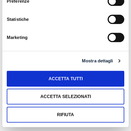
Preferenze
CESSATO CHE INTENDA RISTRUTTURARE DEBITI
DERIVANTI DALLA PRECEDENTE ATTIVITA’
24 July 2026
Statistiche
RISARCIMENTO DANNI – CONDOTTA
INADEMPIENTE DEI SANITARI – Gestione della
Marketing
gravidanza ed omessa diagnosi della sindrome di
Down
17 July 2026
Mostra dettagli
ACCETTA TUTTI
Search
ACCETTA SELEZIONATI
RIFIUTA