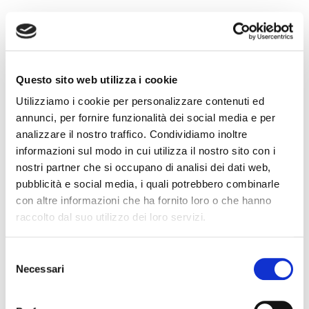
Questo sito web utilizza i cookie
Utilizziamo i cookie per personalizzare contenuti ed
Recent Posts
annunci, per fornire funzionalità dei social media e per
analizzare il nostro traffico. Condividiamo inoltre
Latest
Popular
informazioni sul modo in cui utilizza il nostro sito con i
nostri partner che si occupano di analisi dei dati web,
pubblicità e social media, i quali potrebbero combinarle
IL DDL S.1595: NUOVE REGOLE SULLA CHIUSURA
con altre informazioni che ha fornito loro o che hanno
DEI CONTI CORRENTI E SULL’EVENTUALE RIFIUTO
raccolto dal suo utilizzo dei loro servizi.
DI APERTURA DI NUOVI RAPPORTI BANCARI
31 July 2026
Selezione
POSSIBILE ACCESSO ALLA PROCEDURA DI
Necessari
del
RISTRUTTURAZIONE DEI DEBITI DEL
consenso
CONSUMATORE ANCHE PER L’IMPRENDITORE