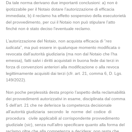
Da tale norma derivano due importanti conclusioni: a) non è
ipotizzabile per il Notaio dotare l’autorizzazione di efficacia
immediata; b) il reclamo ha effetto sospensivo della esecutorietà
del provvedimento, per cui il Notaio non può stipulare l’atto
finché non è stato deciso l’eventuale reclamo.
L’autorizzazione del Notaio, non acquista efficacia di “
res
iudicata
”, ma può essere in qualunque momento modificata o
revocata dall’autorità giudiziaria (ma non dal Notaio che l’ha
emessa), fatti salvi i diritti acquistati in buona fede dai terzi in
forza di convenzioni anteriori alla modificazione o alla revoca
legittimamente acquisiti dai terzi (cfr. art. 21, comma 6, D. Lgs.
149/2022).
Non poche perplessità desta proprio l’aspetto della reclamabilità
dei provvedimenti autorizzativi in esame, disciplinata dal comma
5 dell’art. 21 che ne deferisce la competenza decisionale
all’autorità giudiziaria secondo le norme del codice di
procedura civile applicabili al corrispondente provvedimento
giudiziale (
sic
), senza null’altro specificare quanto alla forma del
reclamo oltre che alla competenza a decidere; non resta che