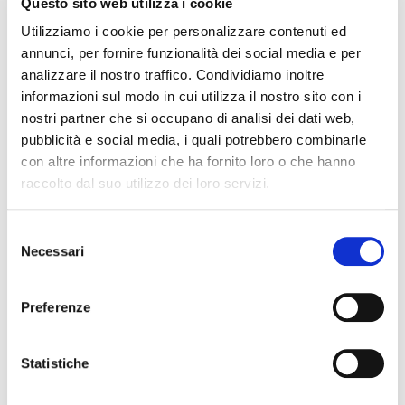
Questo sito web utilizza i cookie
Utilizziamo i cookie per personalizzare contenuti ed
IL DDL S.1595: NUOVE REGOLE SULLA CHIUSURA
annunci, per fornire funzionalità dei social media e per
DEI CONTI CORRENTI E SULL’EVENTUALE RIFIUTO
analizzare il nostro traffico. Condividiamo inoltre
DI APERTURA DI NUOVI RAPPORTI BANCARI
informazioni sul modo in cui utilizza il nostro sito con i
31 July 2026
nostri partner che si occupano di analisi dei dati web,
pubblicità e social media, i quali potrebbero combinarle
POSSIBILE ACCESSO ALLA PROCEDURA DI
con altre informazioni che ha fornito loro o che hanno
RISTRUTTURAZIONE DEI DEBITI DEL
raccolto dal suo utilizzo dei loro servizi.
CONSUMATORE ANCHE PER L’IMPRENDITORE
CESSATO CHE INTENDA RISTRUTTURARE DEBITI
DERIVANTI DALLA PRECEDENTE ATTIVITA’
Selezione
24 July 2026
Necessari
del
consenso
RISARCIMENTO DANNI – CONDOTTA
Preferenze
INADEMPIENTE DEI SANITARI – Gestione della
gravidanza ed omessa diagnosi della sindrome di
Down
Statistiche
17 July 2026