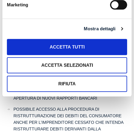
Marketing
Search
Mostra dettagli
ACCETTA TUTTI
ACCETTA SELEZIONATI
Recent Posts
RIFIUTA
IL DDL S.1595: NUOVE REGOLE SULLA CHIUSURA DEI
CONTI CORRENTI E SULL’EVENTUALE RIFIUTO DI
APERTURA DI NUOVI RAPPORTI BANCARI
POSSIBILE ACCESSO ALLA PROCEDURA DI
RISTRUTTURAZIONE DEI DEBITI DEL CONSUMATORE
ANCHE PER L’IMPRENDITORE CESSATO CHE INTENDA
RISTRUTTURARE DEBITI DERIVANTI DALLA