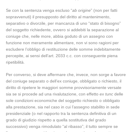
Se con la sentenza venga escluso “
ab origine
” (non per fatti
sopravvenuti) il presupposto del diritto al mantenimento,
separativo o divorzile, per mancanza di uno “stato di bisogno”
del soggetto richiedente, ovvero si addebiti la separazione al
coniuge che, nelle more, abbia goduto di un assegno con
funzione non meramente alimentare, non vi sono ragioni per
escludere l’obbligo di restituzione delle somme indebitamente
percepite, ai sensi dell’art. 2033 c.c. con conseguente piena
ripetibilità.
Per converso, si deve affermare che, invece, non sorge a favore
del coniuge separato o dell’ex coniuge, obbligato o richiesto, il
diritto di ripetere le maggiori somme provvisoriamente versate
sia se si procede ad una rivalutazione, con effetto
ex tunc
delle
sole condizioni economiche del soggetto richiesto o obbligato
alla prestazione, sia nel caso in cui l’assegno stabilito in sede
presidenziale (o nel rapporto tra la sentenza definitiva di un
grado di giudizio rispetto a quella sostitutiva del grado
successivo) venga rimodulato “al ribasso”; il tutto sempre se