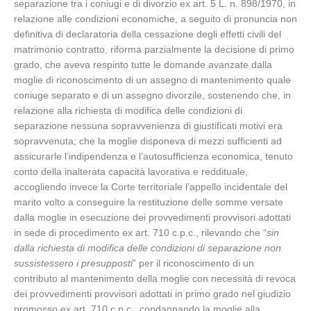
separazione tra i coniugi e di divorzio ex art. 5 L. n. 898/1970, in
relazione alle condizioni economiche, a seguito di pronuncia non
definitiva di declaratoria della cessazione degli effetti civili del
matrimonio contratto, riforma parzialmente la decisione di primo
grado, che aveva respinto tutte le domande avanzate dalla
moglie di riconoscimento di un assegno di mantenimento quale
coniuge separato e di un assegno divorzile, sostenendo che, in
relazione alla richiesta di modifica delle condizioni di
separazione nessuna sopravvenienza di giustificati motivi era
sopravvenuta; che la moglie disponeva di mezzi sufficienti ad
assicurarle l’indipendenza e l’autosufficienza economica, tenuto
conto della inalterata capacità lavorativa e reddituale,
accogliendo invece la Corte territoriale l’appello incidentale del
marito volto a conseguire la restituzione delle somme versate
dalla moglie in esecuzione dei provvedimenti provvisori adottati
in sede di procedimento ex art. 710 c.p.c., rilevando che “
sin
dalla richiesta di modifica delle condizioni di separazione non
sussistessero i presupposti
” per il riconoscimento di un
contributo al mantenimento della moglie con necessità di revoca
dei provvedimenti provvisori adottati in primo grado nel giudizio
promosso ex art. 710 c.p.c., condannando la moglie alla