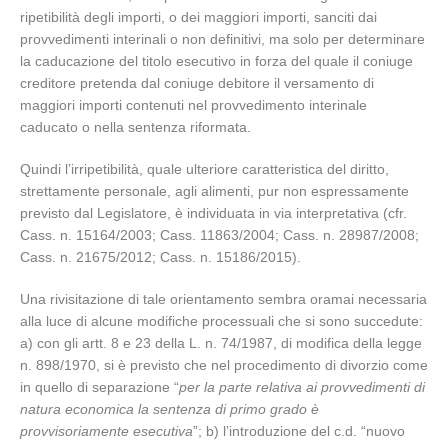
ripetibilità degli importi, o dei maggiori importi, sanciti dai
provvedimenti interinali o non definitivi, ma solo per determinare
la caducazione del titolo esecutivo in forza del quale il coniuge
creditore pretenda dal coniuge debitore il versamento di
maggiori importi contenuti nel provvedimento interinale
caducato o nella sentenza riformata.
Quindi l’irripetibilità, quale ulteriore caratteristica del diritto,
strettamente personale, agli alimenti, pur non espressamente
previsto dal Legislatore, è individuata in via interpretativa (cfr.
Cass. n. 15164/2003; Cass. 11863/2004; Cass. n. 28987/2008;
Cass. n. 21675/2012; Cass. n. 15186/2015).
Una rivisitazione di tale orientamento sembra oramai necessaria
alla luce di alcune modifiche processuali che si sono succedute:
a) con gli artt. 8 e 23 della L. n. 74/1987, di modifica della legge
n. 898/1970, si è previsto che nel procedimento di divorzio come
in quello di separazione “
per la parte relativa ai provvedimenti di
natura economica la sentenza di primo grado è
provvisoriamente esecutiva
”; b) l’introduzione del c.d. “nuovo