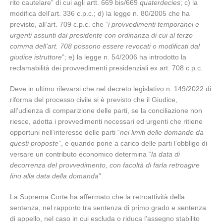
rito cautelare” di cui agli artt. 669 bis/669
quaterdecies
; c) la
modifica dell’art. 336 c.p.c.; d) la legge n. 80/2005 che ha
previsto, all’art. 709 c.p.c. che “
i provvedimenti temporanei e
urgenti assunti dal presidente con ordinanza di cui al terzo
comma dell’art. 708 possono essere revocati o modificati dal
giudice istruttore
”; e) la legge n. 54/2006 ha introdotto la
reclamabilità dei provvedimenti presidenziali ex art. 708 c.p.c.
Deve in ultimo rilevarsi che nel decreto legislativo n. 149/2022 di
riforma del processo civile si è previsto che il Giudice,
all’udienza di comparizione delle parti, se la conciliazione non
riesce, adotta i provvedimenti necessari ed urgenti che ritiene
opportuni nell’interesse delle parti “
nei limiti delle domande da
questi proposte
”, e quando pone a carico delle parti l’obbligo di
versare un contributo economico determina “
la data di
decorrenza del provvedimento, con facoltà di farla retroagire
fino alla data della domanda
”.
La Suprema Corte ha affermato che la retroattività della
sentenza, nel rapporto tra sentenza di primo grado e sentenza
di appello, nel caso in cui escluda o riduca l’assegno stabilito