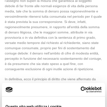
l’assegno non superi la misura che garantisca al soggetto
debole di far fronte alle normali esigenze di vita della persona
media, tale che la somma di denaro possa ragionevolmente e
verosimilmente ritenersi tutta consumata nel periodo per il quale
è stata prevista la sua corresponsione. Si deve, infatti,
ragionevolmente presumere, in rapporto all’entità della somma
di denaro litigiosa, che le maggiori somme, attribuite in via
provvisoria o in via definitiva con la sentenza di primo grado,
versate medio tempore dal richiesto al richiedente, siano state
comunque consumate, proprio per fini di sostentamento dal
coniuge debole: il denaro nell’ambito di cifre di modesta entità,
percepito in funzione del necessario sostentamento del coniuge,
è da presumere che sia stato speso a quel fine, con
conseguente esclusione di ogni inutile azione di ripetizione.
In definitiva, ecco il principio di diritto che viene affermato da
questa sentenza che cambia radicalmente l’orientamento
giurisprudenziale e che già da qualche tempo si andava
affermando nelle varie Corti di merito: “
in materia di famiglia e di
condizioni economiche nel rapporto tra coniugi separati o ex
coniugi, per le modifiche nel corso del giudizio, con sentenza
Questo sito web utilizza i cookie