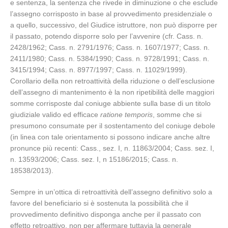
e sentenza, la sentenza che rivede in diminuzione o che esclude
l’assegno corrisposto in base al provvedimento presidenziale o
a quello, successivo, del Giudice istruttore, non può disporre per
il passato, potendo disporre solo per l’avvenire (cfr. Cass. n.
2428/1962; Cass. n. 2791/1976; Cass. n. 1607/1977; Cass. n.
2411/1980; Cass. n. 5384/1990; Cass. n. 9728/1991; Cass. n.
3415/1994; Cass. n. 8977/1997; Cass. n. 11029/1999).
Corollario della non retroattività della riduzione o dell’esclusione
dell’assegno di mantenimento è la non ripetibilità delle maggiori
somme corrisposte dal coniuge abbiente sulla base di un titolo
giudiziale valido ed efficace
ratione temporis
, somme che si
presumono consumate per il sostentamento del coniuge debole
(in linea con tale orientamento si possono indicare anche altre
pronunce più recenti: Cass., sez. I, n. 11863/2004; Cass. sez. I,
n. 13593/2006; Cass. sez. I, n 15186/2015; Cass. n.
18538/2013).
Sempre in un’ottica di retroattività dell’assegno definitivo solo a
favore del beneficiario si è sostenuta la possibilità che il
provvedimento definitivo disponga anche per il passato con
effetto retroattivo, non per affermare tuttavia la generale