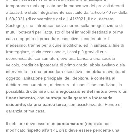
temporanea mai applicata per la mancanza dei previsti decreti
attuativi), è stato integralmente sostituito dall’articolo 40
ter
della
l. 69/2021 (di conversione del d.l. 41/2021, il c.d. decreto
Sostegni), che introduce nuove norme sulla rinegoziazione di
mutui ipotecari per l’acquisto di beni immobili destinati a prima
casa e oggetto di procedure esecutive; il contenuto è il
medesimo, tranne per alcune modifiche, ed in sintesi: al fine di
fronteggiare, in via eccezionale, i casi più gravi di crisi
economica dei consumatori, ove una banca o una società
veicolo, creditrice ipotecaria di primo grado, abbia avviato o sia
intervenuta in una procedura esecutiva immobiliare avente ad
oggetto l’abitazione principale del debitore, è conferita al
debitore consumatore, al ricorrere di specifiche condizioni, la
possibilità di ottenere una
rinegoziazione del mutuo
ovvero un
finanziamento
, con
surroga nella garanzia ipotecaria
esistente, da una banca terza
, con assistenza del Fondo di
garanzia prima casa.
Il debitore deve essere un
consumatore
(requisito non
modificato rispetto all’art 41
bis
); deve essere pendente una