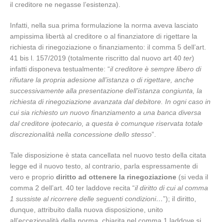
il creditore ne negasse l’esistenza).
Infatti, nella sua prima formulazione la norma aveva lasciato
ampissima libertà al creditore o al finanziatore di rigettare la
richiesta di rinegoziazione o finanziamento: il comma 5 dell’art.
41 bis l. 157/2019 (totalmente riscritto dal nuovo art 40
ter
)
infatti disponeva testualmente: “
il creditore è sempre libero di
rifiutare la propria adesione all’istanza o di rigettare, anche
successivamente alla presentazione dell’istanza congiunta, la
richiesta di rinegoziazione avanzata dal debitore. In ogni caso in
cui sia richiesto un nuovo finanziamento a una banca diversa
dal creditore ipotecario, a questa è comunque riservata totale
discrezionalità nella concessione dello stesso
”.
Tale disposizione è stata cancellata nel nuovo testo della citata
legge ed il nuovo testo, al contrario, parla espressamente di
vero e proprio
diritto ad ottenere la rinegoziazione
(si veda il
comma 2 dell’art. 40 ter laddove recita “
il diritto di cui al comma
1 sussiste al ricorrere delle seguenti condizioni…
”); il diritto,
dunque, attribuito dalla nuova disposizione, unito
all’eccezionalità della norma, chiarita nel comma 1 laddove si