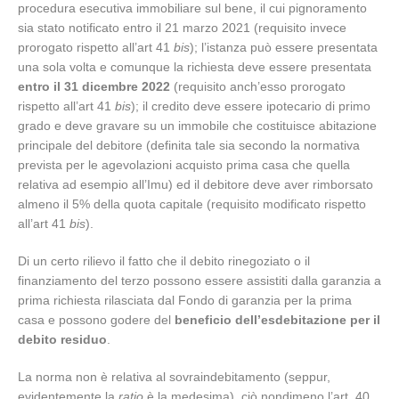
procedura esecutiva immobiliare sul bene, il cui pignoramento
sia stato notificato entro il 21 marzo 2021 (requisito invece
prorogato rispetto all’art 41
bis
); l’istanza può essere presentata
una sola volta e comunque la richiesta deve essere presentata
entro il 31 dicembre 2022
(requisito anch’esso prorogato
rispetto all’art 41
bis
); il credito deve essere ipotecario di primo
grado e deve gravare su un immobile che costituisce abitazione
principale del debitore (definita tale sia secondo la normativa
prevista per le agevolazioni acquisto prima casa che quella
relativa ad esempio all’Imu) ed il debitore deve aver rimborsato
almeno il 5% della quota capitale (requisito modificato rispetto
all’art 41
bis
).
Di un certo rilievo il fatto che il debito rinegoziato o il
finanziamento del terzo possono essere assistiti dalla garanzia a
prima richiesta rilasciata dal Fondo di garanzia per la prima
casa e possono godere del
beneficio dell’esdebitazione per il
debito residuo
.
La norma non è relativa al sovraindebitamento (seppur,
evidentemente la
ratio
è la medesima), ciò nondimeno l’art. 40