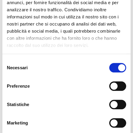
annunci, per fornire funzionalità dei social media e per
analizzare il nostro traffico. Condividiamo inoltre
informazioni sul modo in cui utilizza il nostro sito con i
nostri partner che si occupano di analisi dei dati web,
pubblicità e social media, i quali potrebbero combinarle
Recent Posts
con altre informazioni che ha fornito loro o che hanno
raccolto dal suo utilizzo dei loro servizi.
IL DDL S.1595: NUOVE REGOLE SULLA CHIUSURA DEI
CONTI CORRENTI E SULL’EVENTUALE RIFIUTO DI
Selezione
Necessari
APERTURA DI NUOVI RAPPORTI BANCARI
del
consenso
POSSIBILE ACCESSO ALLA PROCEDURA DI
RISTRUTTURAZIONE DEI DEBITI DEL CONSUMATORE
Preferenze
ANCHE PER L’IMPRENDITORE CESSATO CHE INTENDA
RISTRUTTURARE DEBITI DERIVANTI DALLA
Statistiche
PRECEDENTE ATTIVITA’
RISARCIMENTO DANNI – CONDOTTA INADEMPIENTE DEI
SANITARI – Gestione della gravidanza ed omessa diagnosi
Marketing
della sindrome di Down